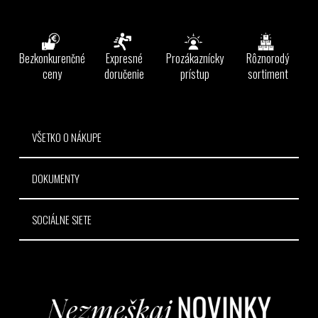
Z
á
p
ä
Bezkonkurenčné
Expresné
Prozákaznícky
Rôznorodý
t
ceny
doručenie
prístup
sortiment
i
e
VŠETKO O NÁKUPE
DOKUMENTY
SOCIÁLNE SIETE