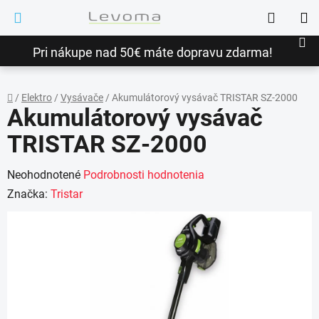
Prejsť
Hľadať
na
NÁ
obsah
Pri nákupe nad 50€ máte dopravu zdarma!
KO
/
Elektro
/
Vysávače
/
Akumulátorový vysávač TRISTAR SZ-2000
Akumulátorový vysávač
Domov
TRISTAR SZ-2000
Priemerné
Neohodnotené
Podrobnosti hodnotenia
hodnotenie
Značka:
Tristar
produktu
je
0,0
z
5
hviezdičiek.