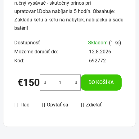
ručný vysávač - skutočný prínos pri
upratovaní.Doba nabíjania 5 hodín. Obsahuje:
Základú kefu a kefu na nábytok, nabíjačku a sadu
batérií
Dostupnosť
Skladom
(1 ks)
Môžeme doručiť do:
12.8.2026
Kód:
692772
€150
DO KOŠÍKA
Jednotková cena:
Tlač
Opýtať sa
Zdieľať