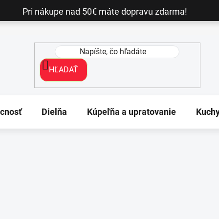
Pri nákupe nad 50€ máte dopravu zdarma!
HĽADAŤ
cnosť
Dielňa
Kúpeľňa a upratovanie
Kuch