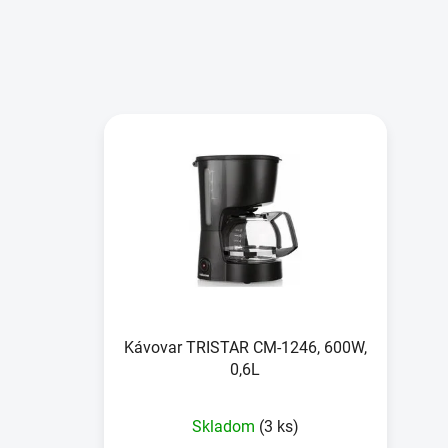
V
ý
p
i
s
p
r
o
d
u
Kávovar TRISTAR CM-1246, 600W,
0,6L
k
t
o
Skladom
(3 ks)