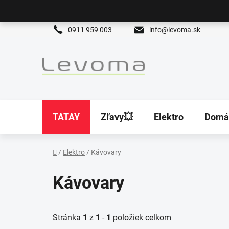
Prejsť
na
obsah
0911 959 003
info@levoma.sk
TATAY
Zľavy💥
Elektro
Domá
/
Elektro
/
Kávovary
Domov
Kávovary
Stránka
1
z
1
-
1
položiek celkom