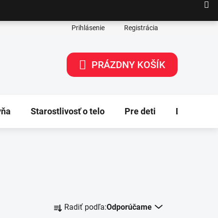
Prihlásenie
Registrácia
PRÁZDNY KOŠÍK
NÁKUPNÝ
KOŠÍK
yňa
Starostlivosť o telo
Pre deti
Dekorácie
R
Radiť podľa:
Odporúčame
a