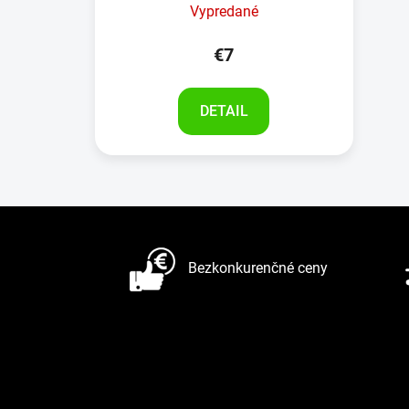
Vypredané
€7
DETAIL
Z
á
Bezkonkurenčné ceny
p
ä
t
i
e