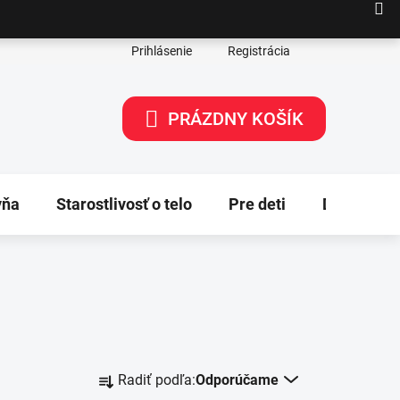
Prihlásenie
Registrácia
PRÁZDNY KOŠÍK
NÁKUPNÝ
KOŠÍK
yňa
Starostlivosť o telo
Pre deti
Dekorácie
R
Radiť podľa:
Odporúčame
a