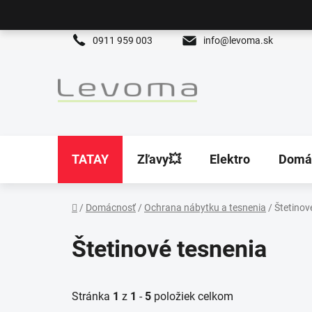
Prejsť
na
obsah
0911 959 003
info@levoma.sk
TATAY
Zľavy💥
Elektro
Domá
/
Domácnosť
/
Ochrana nábytku a tesnenia
/
Štetinov
Domov
Štetinové tesnenia
Stránka
1
z
1
-
5
položiek celkom