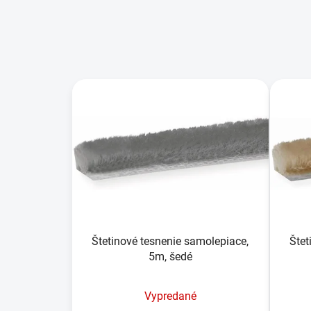
V
ý
p
i
s
p
r
o
d
u
Štetinové tesnenie samolepiace,
Štet
5m, šedé
k
t
o
Vypredané