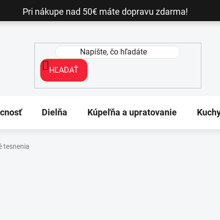
Pri nákupe nad 50€ máte dopravu zdarma!
HĽADAŤ
cnosť
Dielňa
Kúpeľňa a upratovanie
Kuch
é tesnenia