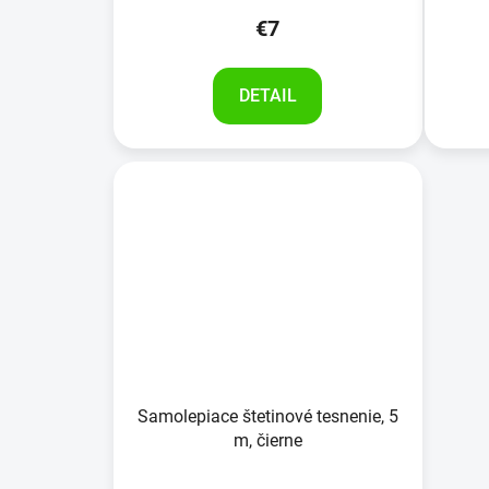
v
€7
DETAIL
Samolepiace štetinové tesnenie, 5
m, čierne