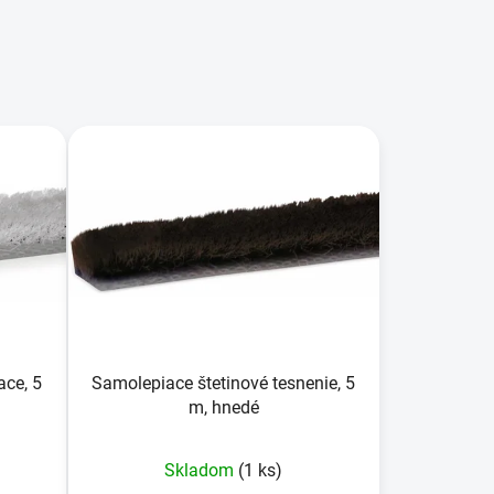
d
e
n
i
e
p
r
o
d
u
k
t
o
ace, 5
Samolepiace štetinové tesnenie, 5
v
m, hnedé
Priemerné
Skladom
(1 ks)
hodnotenie