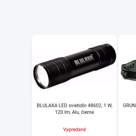
V
ý
p
i
s
p
r
o
d
u
BLULAXA LED svietidlo 48602, 1 W,
GRUND
120 lm, Alu, čierne
k
t
o
Vypredané