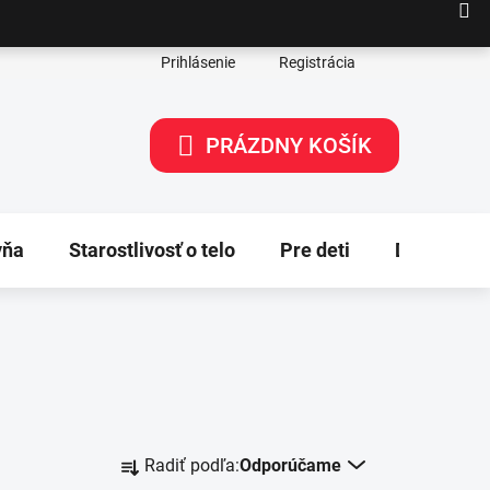
Prihlásenie
Registrácia
PRÁZDNY KOŠÍK
NÁKUPNÝ
KOŠÍK
yňa
Starostlivosť o telo
Pre deti
Dekorácie
R
Radiť podľa:
Odporúčame
a