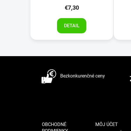
v
€7,30
DETAIL
Z
á
Bezkonkurenčné ceny
p
ä
t
i
e
OBCHODNÉ
MÔJ ÚČET
PODMIENKY