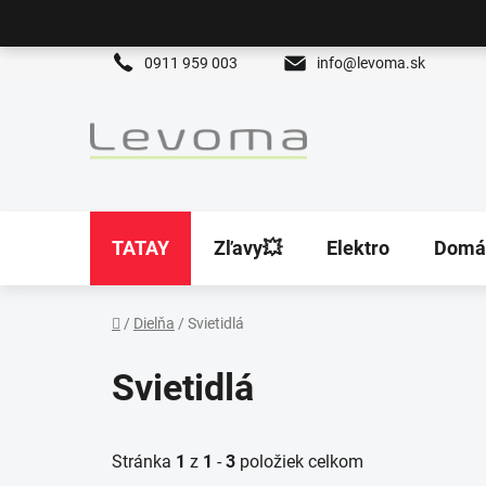
Prejsť
na
obsah
0911 959 003
info@levoma.sk
TATAY
Zľavy💥
Elektro
Domá
/
Dielňa
/
Svietidlá
Domov
Svietidlá
Stránka
1
z
1
-
3
položiek celkom