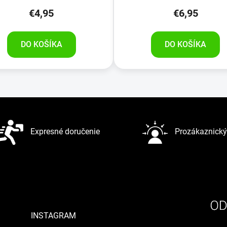
€4,95
€6,95
DO KOŠÍKA
DO KOŠÍKA
O
v
l
á
d
Expresné doručenie
Prozákaznický 
a
c
i
e
p
r
v
INSTAGRAM
k