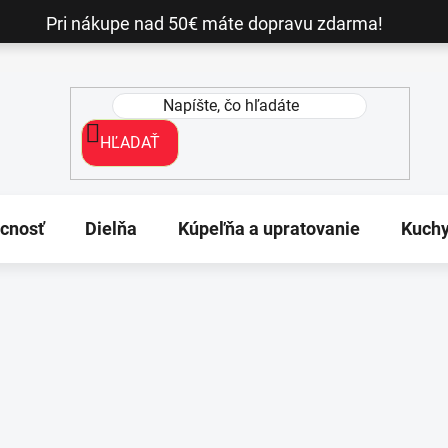
Pri nákupe nad 50€ máte dopravu zdarma!
HĽADAŤ
cnosť
Dielňa
Kúpeľňa a upratovanie
Kuch