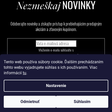
Odoberajte novinky a získajte prístup k prebiehajúcim predajným
akciám a zľavovým kupónom.
Vložením e-mailu súhlasíte s
podmienkami ochrany osobných údajov
Tento web používa súbory cookie. Ďalším prechádzaním
PRIHLÁSIŤ
tohto webu vyjadrujete súhlas s ich používaním. Viac
SA
informácií
tu
.
Nastavenie
Vytvoril Shoptet
a
Adatelier
Odmietnuť
Súhlasím
Copyright 2026
Levoma
. Všetky práva vyhradené.