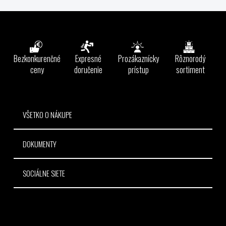
v
l
Z
á
á
d
p
a
ä
Bezkonkurenčné
Expresné
Prozákaznícky
Rôznorodý
c
t
ceny
doručenie
prístup
sortiment
i
e
i
p
e
r
v
VŠETKO O NÁKUPE
k
y
DOKUMENTY
v
ý
p
SOCIÁLNE SIETE
i
s
u