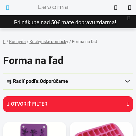
Prejsť
Hľadať
na
NÁ
obsah
Pri nákupe nad 50€ máte dopravu zdarma!
KO
/
Kuchyňa
/
Kuchynské pomôcky
/
Forma na ľad
Domov
Forma na ľad
R
Radiť podľa:
Odporúčame
a
d
e
OTVORIŤ FILTER
n
i
V
e
ý
p