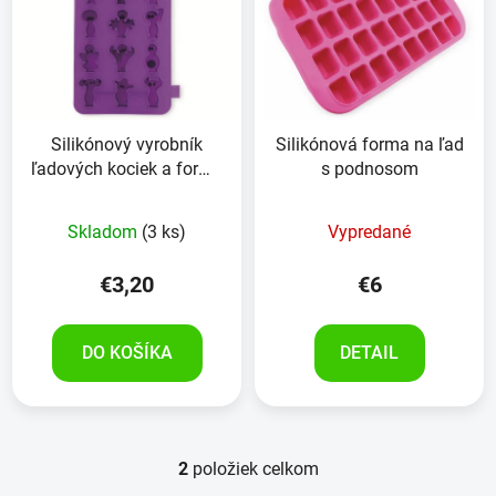
p
r
i
o
s
d
p
u
r
k
Silikónový vyrobník
Silikónová forma na ľad
o
t
ľadových kociek a forma
s podnosom
d
o
na pečenie &quot;Party
u
v
people&quot;
Skladom
(3 ks)
Vypredané
k
t
€3,20
€6
o
v
DO KOŠÍKA
DETAIL
2
položiek celkom
O