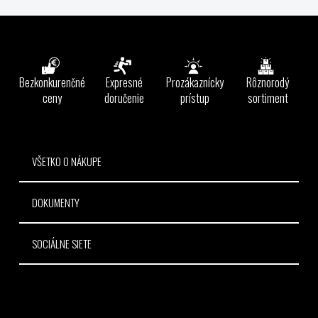
v
l
Z
á
á
d
p
a
ä
Bezkonkurenčné
Expresné
Prozákaznícky
Rôznorodý
c
t
ceny
doručenie
prístup
sortiment
i
e
i
p
e
r
v
VŠETKO O NÁKUPE
k
y
DOKUMENTY
v
ý
p
SOCIÁLNE SIETE
i
s
u