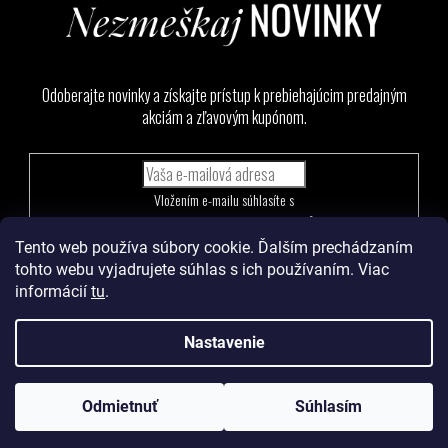
Odoberajte novinky a získajte prístup k prebiehajúcim predajným
akciám a zľavovým kupónom.
Vložením e-mailu súhlasíte s
podmienkami ochrany osobných údajov
Tento web používa súbory cookie. Ďalším prechádzaním
PRIHLÁSIŤ
tohto webu vyjadrujete súhlas s ich používaním. Viac
SA
informácií
tu
.
Nastavenie
Vytvoril Shoptet
a
Adatelier
Odmietnuť
Súhlasím
Copyright 2026
Levoma
. Všetky práva vyhradené.