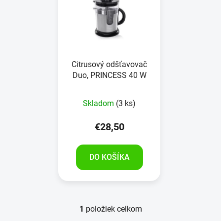
p
r
i
o
s
d
p
u
r
k
Citrusový odšťavovač
o
t
Duo, PRINCESS 40 W
d
o
u
v
Skladom
(3 ks)
k
t
€28,50
o
v
DO KOŠÍKA
1
položiek celkom
O