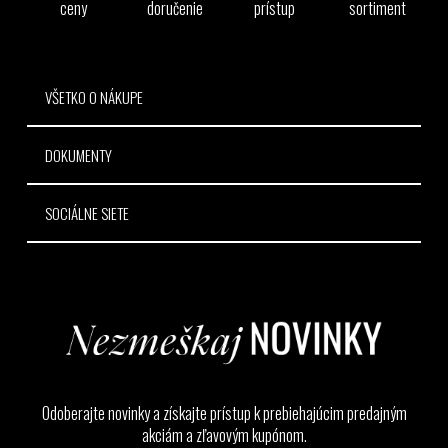
t
ceny
doručenie
prístup
sortiment
i
e
VŠETKO O NÁKUPE
DOKUMENTY
SOCIÁLNE SIETE
Odoberajte novinky a získajte prístup k prebiehajúcim predajným
akciám a zľavovým kupónom.