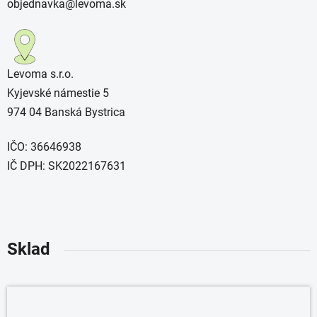
objednavka@levoma.sk
Levoma s.r.o.
Kyjevské námestie 5
974 04 Banská Bystrica
IČO: 36646938
IČ DPH: SK2022167631
Sklad