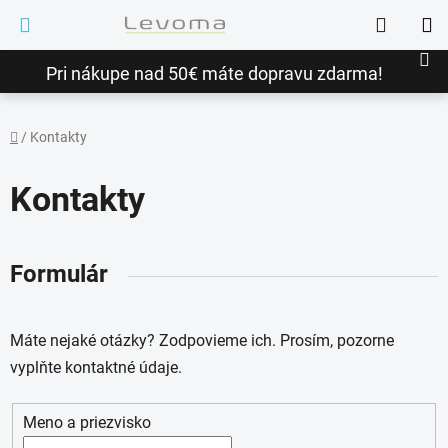
Prejsť
Hľadať
na
NÁ
obsah
Pri nákupe nad 50€ máte dopravu zdarma!
KO
/
Kontakty
Domov
Kontakty
Formulár
Máte nejaké otázky? Zodpovieme ich. Prosím, pozorne
vyplňte kontaktné údaje.
Meno a priezvisko