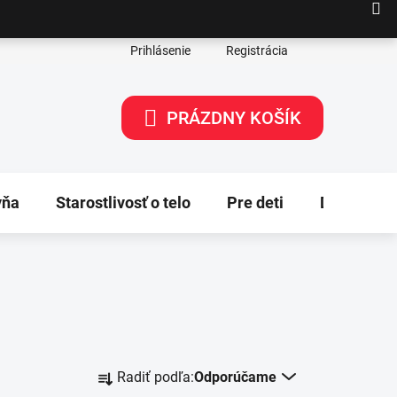
Prihlásenie
Registrácia
PRÁZDNY KOŠÍK
NÁKUPNÝ
KOŠÍK
yňa
Starostlivosť o telo
Pre deti
Dekorácie
R
Radiť podľa:
Odporúčame
a