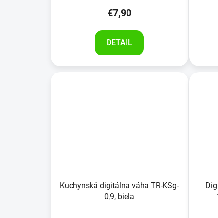
v
€7,90
DETAIL
Kuchynská digitálna váha TR-KSg-
Dig
0,9, biela