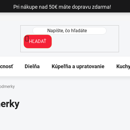
Pri nákupe nad 50€ máte dopravu zdarma!
HĽADAŤ
cnosť
Dielňa
Kúpeľňa a upratovanie
Kuch
 odmerky
erky