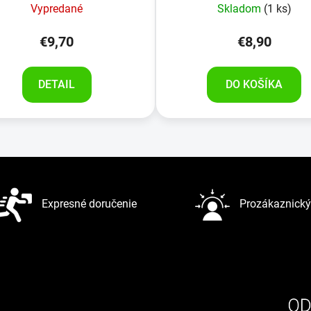
Vypredané
Skladom
(1 ks)
€9,70
€8,90
DETAIL
DO KOŠÍKA
O
v
l
á
d
Expresné doručenie
Prozákaznický 
a
c
i
e
p
r
v