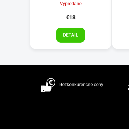
Vypredané
€18
DETAIL
Z
á
Bezkonkurenčné ceny
p
ä
t
i
e