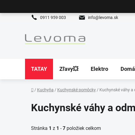
Prejsť
na
obsah
0911 959 003
info@levoma.sk
TATAY
Zľavy💥
Elektro
Domá
/
Kuchyňa
/
Kuchynské pomôcky
/
Kuchynské váhy a
Domov
Kuchynské váhy a odm
Stránka
1
z
1
-
7
položiek celkom