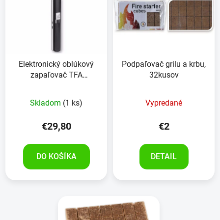
p
r
i
o
s
d
p
u
r
k
Elektronický oblúkový
Podpaľovač grilu a krbu,
o
t
zapaľovač TFA
32kusov
d
o
98.1119.01
u
v
Skladom
(1 ks)
Vypredané
k
t
€29,80
€2
o
v
DO KOŠÍKA
DETAIL