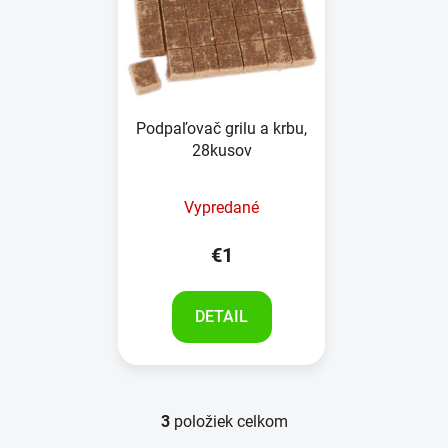
Podpaľovač grilu a krbu,
28kusov
Vypredané
€1
DETAIL
3
položiek celkom
O