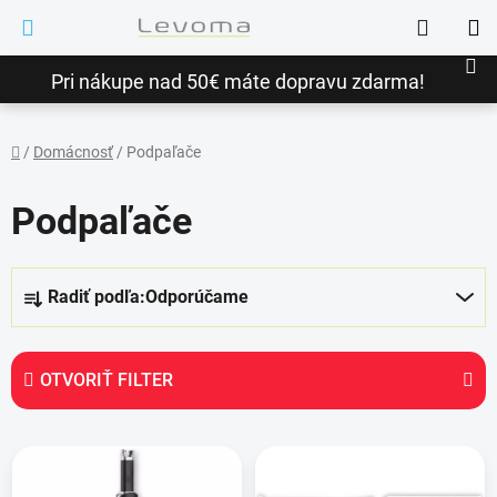
Prejsť
Hľadať
na
NÁ
obsah
Pri nákupe nad 50€ máte dopravu zdarma!
KO
/
Domácnosť
/
Podpaľače
Domov
Podpaľače
R
Radiť podľa:
Odporúčame
a
d
e
OTVORIŤ FILTER
n
i
V
e
ý
p