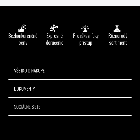
v
l
Z
á
á
d
p
a
ä
Bezkonkurenčné
Expresné
Prozákaznícky
Rôznorodý
c
t
ceny
doručenie
prístup
sortiment
i
e
i
p
e
r
v
VŠETKO O NÁKUPE
k
y
DOKUMENTY
v
ý
p
SOCIÁLNE SIETE
i
s
u