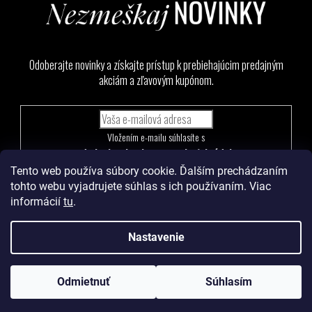
Odoberajte novinky a získajte prístup k prebiehajúcim predajným
akciám a zľavovým kupónom.
Vložením e-mailu súhlasíte s
podmienkami ochrany osobných údajov
Tento web používa súbory cookie. Ďalším prechádzaním
PRIHLÁSIŤ
tohto webu vyjadrujete súhlas s ich používaním. Viac
SA
informácií
tu
.
Nastavenie
Vytvoril Shoptet
a
Adatelier
Odmietnuť
Súhlasím
Copyright 2026
Levoma
. Všetky práva vyhradené.