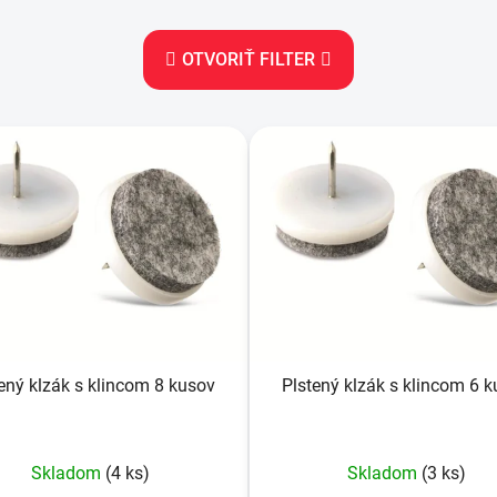
OTVORIŤ FILTER
ený klzák s klincom 8 kusov
Plstený klzák s klincom 6 
Skladom
(4 ks)
Skladom
(3 ks)