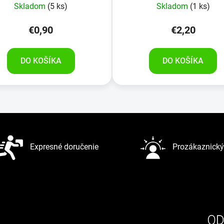
Skladom
(5 ks)
Skladom
(1 ks)
€0,90
€2,20
DO KOŠÍKA
DO KOŠÍKA
O
v
l
á
d
Expresné doručenie
Prozákaznický 
a
c
i
e
p
r
v