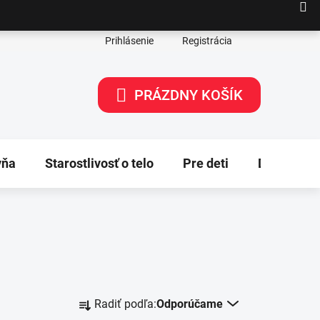
Prihlásenie
Registrácia
PRÁZDNY KOŠÍK
NÁKUPNÝ
KOŠÍK
yňa
Starostlivosť o telo
Pre deti
Dekorácie
R
Radiť podľa:
Odporúčame
a