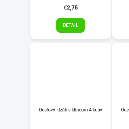
v
€2,75
DETAIL
Oceľový klzák s klincom 4 kusy
Oce