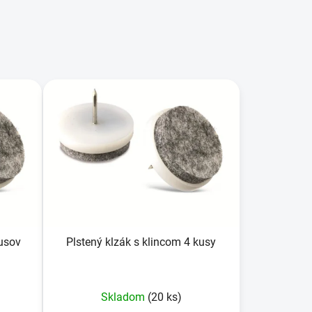
d
e
n
i
e
p
r
o
d
u
k
t
o
kusov
Plstený klzák s klincom 4 kusy
v
Skladom
(20 ks)