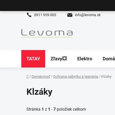
Prejsť
na
obsah
0911 959 003
info@levoma.sk
TATAY
Zľavy💥
Elektro
Domá
/
Domácnosť
/
Ochrana nábytku a tesnenia
/
Klzáky
Domov
Klzáky
Stránka
1
z
1
-
7
položiek celkom