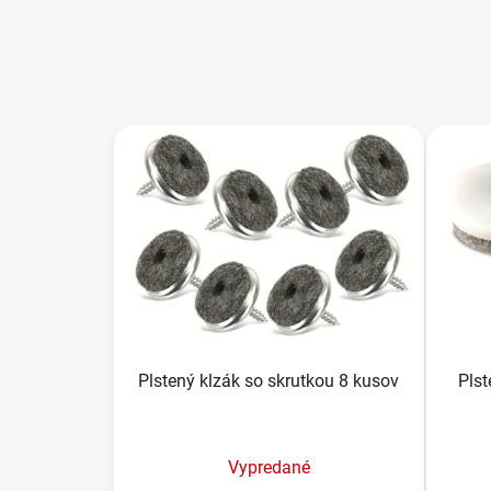
V
ý
p
i
s
p
r
o
d
u
Plstený klzák so skrutkou 8 kusov
Plst
k
t
o
Vypredané