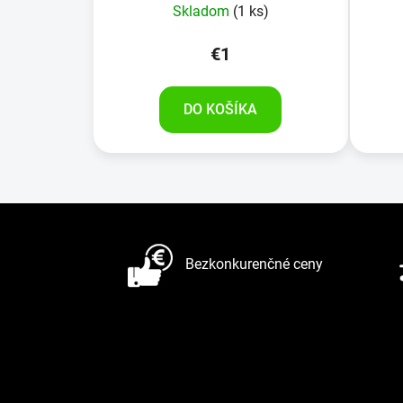
Skladom
(1 ks)
€1
DO KOŠÍKA
Z
á
Bezkonkurenčné ceny
p
ä
t
i
e