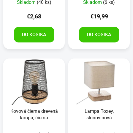
Skladom
(40 ks)
Skladom
(6 ks)
k
t
€2,68
€19,99
o
v
DO KOŠÍKA
DO KOŠÍKA
Kovová čierna drevená
Lampa Toxey,
lampa, čierna
slonovinová