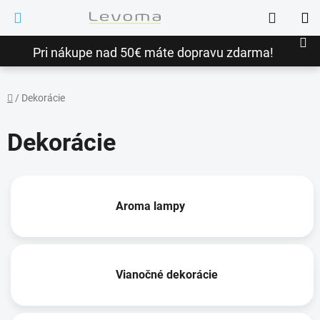
Prejsť
Hľadať
na
NÁ
obsah
Pri nákupe nad 50€ máte dopravu zdarma!
KO
/
Dekorácie
Domov
Dekorácie
Aroma lampy
Vianočné dekorácie