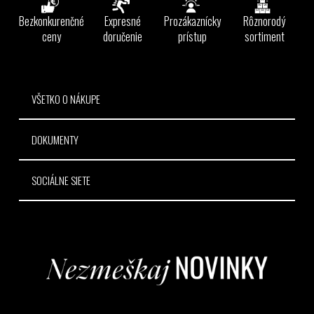
p
ä
Bezkonkurenčné
Expresné
Prozákaznícky
Rôznorodý
r
t
ceny
doručenie
prístup
sortiment
v
i
k
e
y
v
VŠETKO O NÁKUPE
ý
p
i
DOKUMENTY
s
u
SOCIÁLNE SIETE