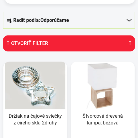
R
Radiť podľa:
Odporúčame
a
d
e
OTVORIŤ FILTER
n
i
V
e
ý
p
p
r
i
o
s
d
p
u
r
k
Držiak na čajové sviečky
Štvorcová drevená
o
t
z číreho skla 2druhy
lampa, béžová
d
o
u
v