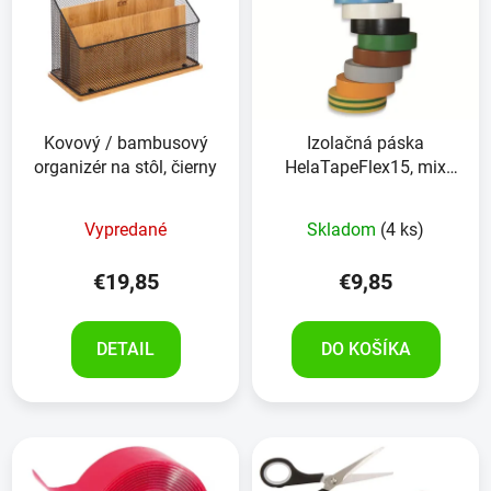
p
r
i
o
s
d
p
u
r
k
Kovový / bambusový
Izolačná páska
o
t
organizér na stôl, čierny
HelaTapeFlex15, mix
d
o
10ks, 15 mm x 10 m
u
v
Vypredané
Skladom
(4 ks)
k
t
€19,85
€9,85
o
v
DETAIL
DO KOŠÍKA