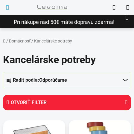
Prejsť
Hľadať
na
NÁ
obsah
Pri nákupe nad 50€ máte dopravu zdarma!
KO
/
Domácnosť
/
Kancelárske potreby
Domov
Kancelárske potreby
R
Radiť podľa:
Odporúčame
a
d
e
OTVORIŤ FILTER
n
i
V
e
ý
p