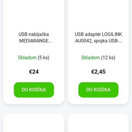
USB nabíjačka
USB adaptér LOGILINK
MEDIARANGE
AU0042, spojka USB-C
MRMA113, 43 W, USB-A,
samec na USB-A 3.0
USB-C
Skladom
(5 ks)
Skladom
(12 ks)
€24
€2,45
DO KOŠÍKA
DO KOŠÍKA