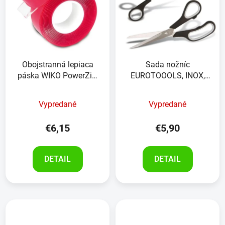
Obojstranná lepiaca
Sada nožníc
páska WIKO PowerZip,
EUROTOOOLS, INOX,
19 mm, 1,5 m
140/215 mm
Vypredané
Vypredané
€6,15
€5,90
DETAIL
DETAIL