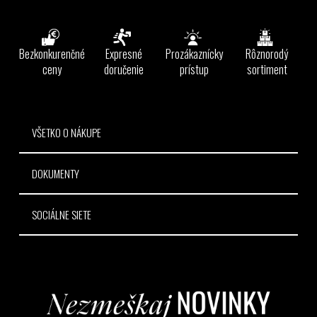
á
á
d
p
a
ä
Bezkonkurenčné
Expresné
Prozákaznícky
Rôznorodý
c
t
ceny
doručenie
prístup
sortiment
i
e
i
p
e
r
v
VŠETKO O NÁKUPE
k
y
DOKUMENTY
v
ý
p
SOCIÁLNE SIETE
i
s
u