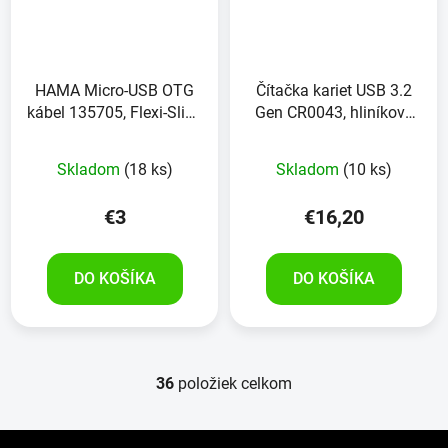
HAMA Micro-USB OTG
Čítačka kariet USB 3.2
kábel 135705, Flexi-Slim,
Gen CR0043, hliníkový
modrý, 0,15 m
kryt, LOGILINK
Skladom
(18 ks)
Skladom
(10 ks)
€3
€16,20
DO KOŠÍKA
DO KOŠÍKA
36
položiek celkom
O
v
l
Z