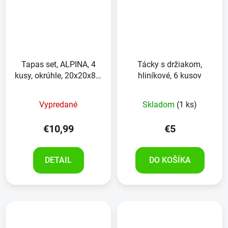
Tapas set, ALPINA, 4
Tácky s držiakom,
kusy, okrúhle, 20x20x8.5
hliníkové, 6 kusov
cm
Priemerné
Vypredané
Skladom
(1 ks)
hodnotenie
produktu
€10,99
€5
je
5,0
DETAIL
DO KOŠÍKA
z
5
hviezdičiek.