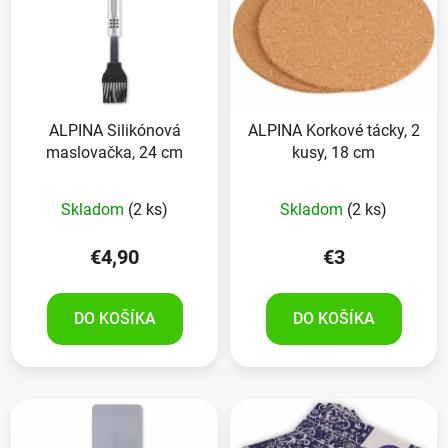
p
r
i
o
s
d
p
u
r
k
ALPINA Silikónová
ALPINA Korkové tácky, 2
o
t
maslovačka, 24 cm
kusy, 18 cm
d
o
u
v
Skladom
(2 ks)
Skladom
(2 ks)
k
t
€4,90
€3
o
v
DO KOŠÍKA
DO KOŠÍKA