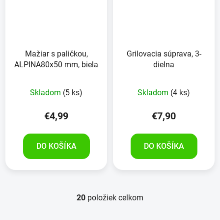
Mažiar s paličkou,
Grilovacia súprava, 3-
ALPINA80x50 mm, biela
dielna
Priemerné
Skladom
(5 ks)
Skladom
(4 ks)
hodnotenie
produktu
€4,99
€7,90
je
5,0
DO KOŠÍKA
DO KOŠÍKA
z
5
hviezdičiek.
20
položiek celkom
O
v