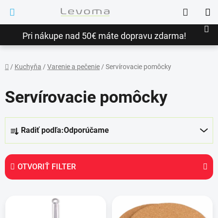
Prejsť
Hľadať
na
NÁ
obsah
Pri nákupe nad 50€ máte dopravu zdarma!
KO
/
Kuchyňa
/
Varenie a pečenie
/
Servírovacie pomôcky
Domov
Servírovacie pomôcky
R
Radiť podľa:
Odporúčame
a
d
e
OTVORIŤ FILTER
n
i
V
e
ý
p