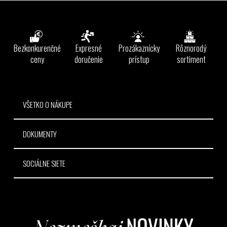
l
Z
á
á
d
p
a
ä
Bezkonkurenčné
Expresné
Prozákaznícky
Rôznorodý
c
t
ceny
doručenie
prístup
sortiment
i
e
i
p
e
r
v
VŠETKO O NÁKUPE
k
y
DOKUMENTY
v
ý
p
SOCIÁLNE SIETE
i
s
u