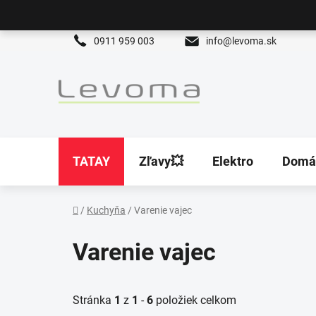
Prejsť
na
obsah
0911 959 003
info@levoma.sk
TATAY
Zľavy💥
Elektro
Domá
/
Kuchyňa
/
Varenie vajec
Domov
Varenie vajec
Stránka
1
z
1
-
6
položiek celkom