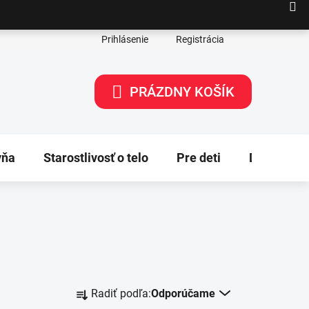
Prihlásenie
Registrácia
PRÁZDNY KOŠÍK
NÁKUPNÝ
KOŠÍK
yňa
Starostlivosť o telo
Pre deti
Dekorácie
R
Radiť podľa:
Odporúčame
a