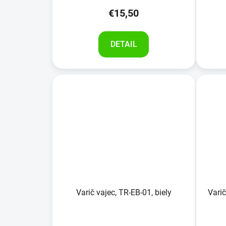
v
€15,50
DETAIL
Varič vajec, TR-EB-01, biely
Vari