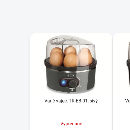
V
ý
p
i
s
p
r
o
d
u
Varič vajec, TR-EB-01, sivý
Va
k
t
o
Vypredané