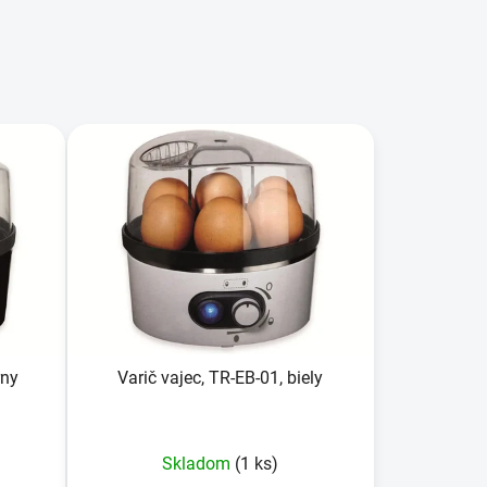
d
e
n
i
e
p
r
o
d
u
k
t
o
rny
Varič vajec, TR-EB-01, biely
v
Skladom
(1 ks)