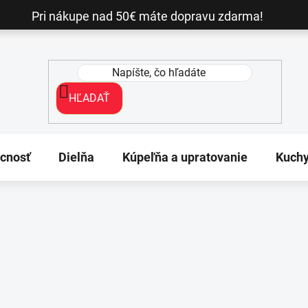
Pri nákupe nad 50€ máte dopravu zdarma!
HĽADAŤ
cnosť
Dielňa
Kúpeľňa a upratovanie
Kuch