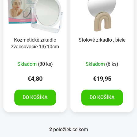
p
r
i
o
s
d
p
u
r
k
Kozmetické zrkadlo
Stolové zrkadlo , biele
o
t
zvačšovacie 13x10cm
d
o
u
v
Skladom
(30 ks)
Skladom
(6 ks)
k
t
€4,80
€19,95
o
v
DO KOŠÍKA
DO KOŠÍKA
2
položiek celkom
O