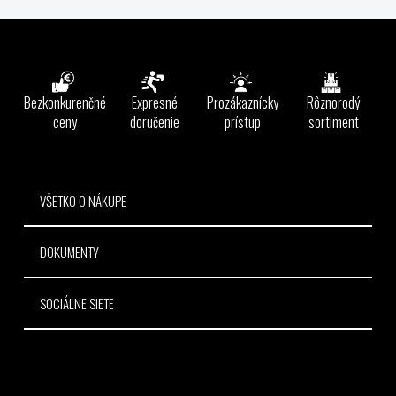
v
l
Z
á
á
d
p
a
ä
Bezkonkurenčné
Expresné
Prozákaznícky
Rôznorodý
c
t
ceny
doručenie
prístup
sortiment
i
e
i
p
e
r
v
VŠETKO O NÁKUPE
k
y
DOKUMENTY
v
ý
p
SOCIÁLNE SIETE
i
s
u