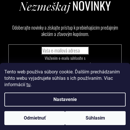
Odoberajte novinky a získajte prístup k prebiehajúcim predajným
akciám a zľavovým kupónom.
Vložením e-mailu súhlasíte s
podmienkami ochrany osobných údajov
Tento web používa súbory cookie. Ďalším prechádzaním
PRIHLÁSIŤ
tohto webu vyjadrujete súhlas s ich používaním. Viac
SA
informácií
tu
.
Nastavenie
Vytvoril Shoptet
a
Adatelier
Odmietnuť
Súhlasím
Copyright 2026
Levoma
. Všetky práva vyhradené.