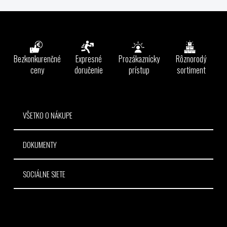
v
l
Z
á
á
d
p
a
ä
Bezkonkurenčné
Expresné
Prozákaznícky
Rôznorodý
c
t
ceny
doručenie
prístup
sortiment
i
e
i
p
e
r
v
VŠETKO O NÁKUPE
k
y
DOKUMENTY
v
ý
p
SOCIÁLNE SIETE
i
s
u