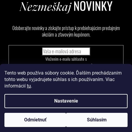
Odoberajte novinky a získajte prístup k prebiehajúcim predajným
akciám a zľavovým kupónom.
Vložením e-mailu súhlasíte s
podmienkami ochrany osobných údajov
Tento web používa súbory cookie. Ďalším prechádzaním
PRIHLÁSIŤ
tohto webu vyjadrujete súhlas s ich používaním. Viac
SA
informácií
tu
.
Nastavenie
Vytvoril Shoptet
a
Adatelier
Odmietnuť
Súhlasím
Copyright 2026
Levoma
. Všetky práva vyhradené.