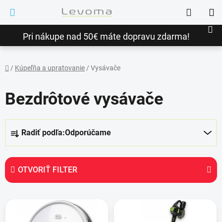
Prejsť
Hľadať
na
NÁ
obsah
Pri nákupe nad 50€ máte dopravu zdarma!
KO
/
Kúpeľňa a upratovanie
/
Vysávače
Domov
Bezdrôtové vysávače
R
Radiť podľa:
Odporúčame
a
d
e
OTVORIŤ FILTER
n
i
V
e
ý
p