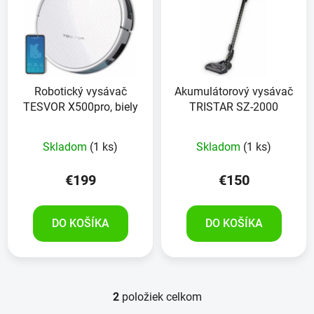
p
r
i
o
s
d
p
u
r
k
Robotický vysávač
Akumulátorový vysávač
o
t
TESVOR X500pro, biely
TRISTAR SZ-2000
d
o
u
v
Skladom
(1 ks)
Skladom
(1 ks)
k
t
€199
€150
o
v
DO KOŠÍKA
DO KOŠÍKA
2
položiek celkom
O