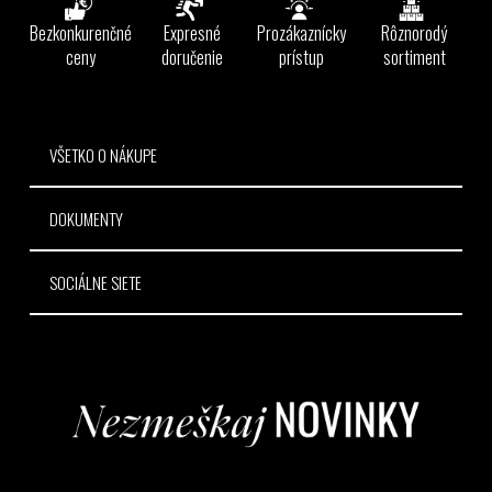
p
ä
Bezkonkurenčné
Expresné
Prozákaznícky
Rôznorodý
r
t
ceny
doručenie
prístup
sortiment
v
i
k
e
y
v
VŠETKO O NÁKUPE
ý
p
i
DOKUMENTY
s
u
SOCIÁLNE SIETE