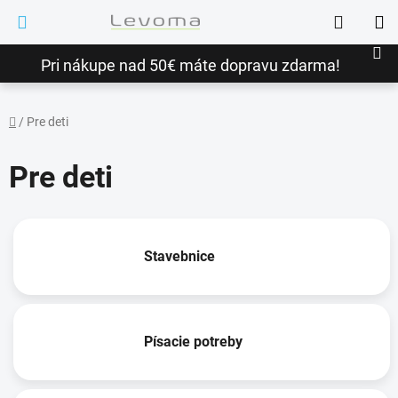
Prejsť
Hľadať
na
NÁ
obsah
Pri nákupe nad 50€ máte dopravu zdarma!
KO
/
Pre deti
Domov
Pre deti
Stavebnice
Písacie potreby