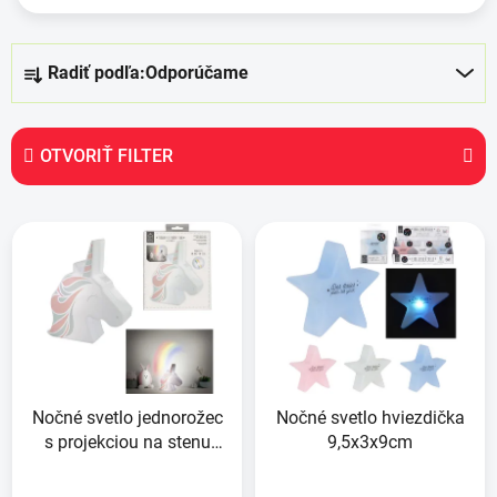
R
Radiť podľa:
Odporúčame
a
d
e
OTVORIŤ FILTER
n
i
V
e
ý
p
p
r
i
o
s
d
p
u
r
k
Nočné svetlo jednorožec
Nočné svetlo hviezdička
o
t
s projekciou na stenu
9,5x3x9cm
d
o
12,5x4,8x16cm
u
v