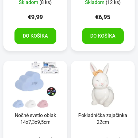
Skladom
(8 ks)
Skladom
(12 ks)
k
t
€9,99
€6,95
o
v
DO KOŠÍKA
DO KOŠÍKA
Nočné svetlo oblak
Pokladnička zajačinka
14x7,3x9,5cm
22cm