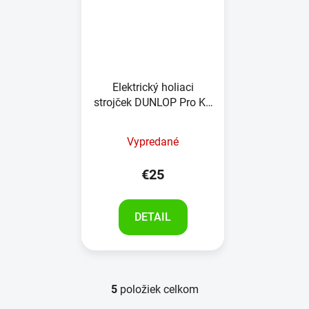
Elektrický holiaci
strojček DUNLOP Pro KS
-8390, 3-hlavice
Vypredané
€25
DETAIL
5
položiek celkom
O