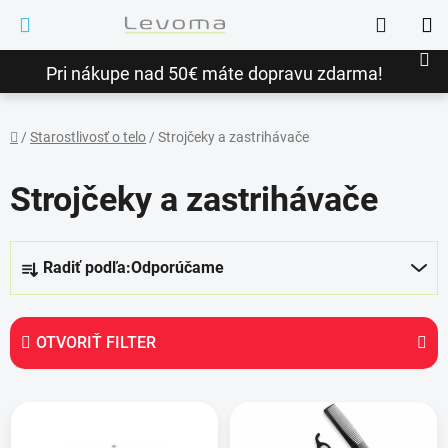
Prejsť
Hľadať
na
NÁ
obsah
Pri nákupe nad 50€ máte dopravu zdarma!
KO
/
Starostlivosť o telo
/
Strojčeky a zastrihávače
Domov
Strojčeky a zastrihávače
R
Radiť podľa:
Odporúčame
a
d
e
OTVORIŤ FILTER
n
i
V
e
ý
p