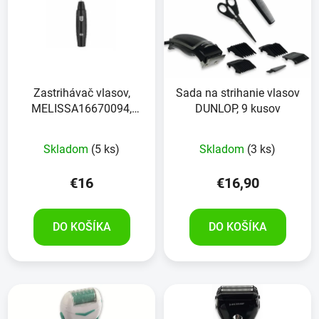
p
r
i
o
s
d
p
u
r
k
Zastrihávač vlasov,
Sada na strihanie vlasov
o
t
MELISSA16670094,
DUNLOP, 9 kusov
d
o
čierna
u
v
Skladom
(5 ks)
Skladom
(3 ks)
k
t
€16
€16,90
o
v
DO KOŠÍKA
DO KOŠÍKA