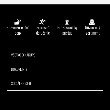
v
l
Z
á
á
d
p
a
ä
Bezkonkurenčné
Expresné
Prozákaznícky
Rôznorodý
c
t
ceny
doručenie
prístup
sortiment
i
e
i
p
e
r
v
VŠETKO O NÁKUPE
k
y
DOKUMENTY
v
ý
p
SOCIÁLNE SIETE
i
s
u