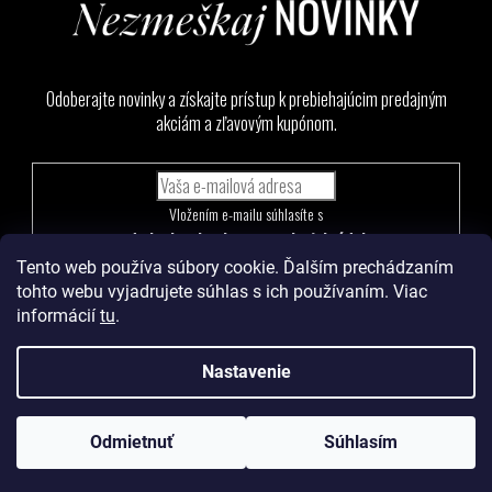
Odoberajte novinky a získajte prístup k prebiehajúcim predajným
akciám a zľavovým kupónom.
Vložením e-mailu súhlasíte s
podmienkami ochrany osobných údajov
Tento web používa súbory cookie. Ďalším prechádzaním
PRIHLÁSIŤ
tohto webu vyjadrujete súhlas s ich používaním. Viac
SA
informácií
tu
.
Nastavenie
Vytvoril Shoptet
a
Adatelier
Odmietnuť
Súhlasím
Copyright 2026
Levoma
. Všetky práva vyhradené.