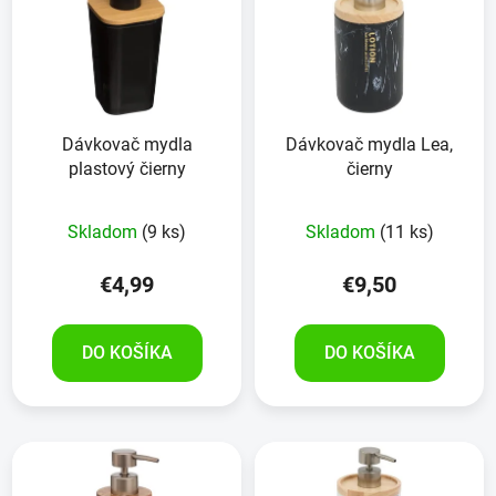
p
r
i
o
s
d
p
u
r
k
Dávkovač mydla
Dávkovač mydla Lea,
o
t
plastový čierny
čierny
d
o
u
v
Skladom
(9 ks)
Skladom
(11 ks)
k
t
€4,99
€9,50
o
v
DO KOŠÍKA
DO KOŠÍKA