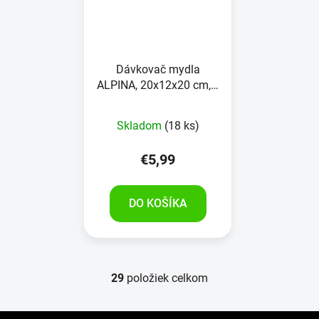
Dávkovač mydla
ALPINA, 20x12x20 cm, s
držiakom na špongiu
Skladom
(18 ks)
€5,99
DO KOŠÍKA
29
položiek celkom
O
v
l