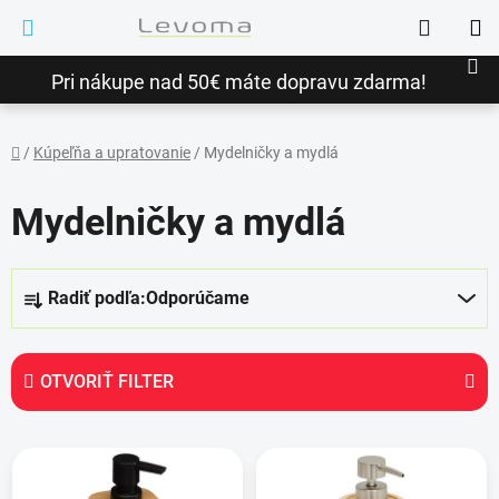
Prejsť
Hľadať
na
NÁ
obsah
Pri nákupe nad 50€ máte dopravu zdarma!
KO
/
Kúpeľňa a upratovanie
/
Mydelničky a mydlá
Domov
Mydelničky a mydlá
R
Radiť podľa:
Odporúčame
a
d
e
OTVORIŤ FILTER
n
i
V
e
ý
p