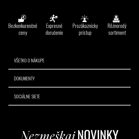
Z
á
á
d
p
a
ä
Bezkonkurenčné
Expresné
Prozákaznícky
Rôznorodý
c
t
ceny
doručenie
prístup
sortiment
i
e
i
p
e
r
v
VŠETKO O NÁKUPE
k
y
DOKUMENTY
v
ý
p
SOCIÁLNE SIETE
i
s
u