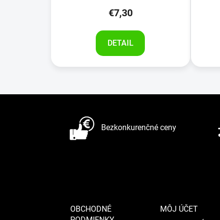
v
€7,30
DETAIL
Z
á
Bezkonkurenčné ceny
p
ä
t
i
e
OBCHODNÉ
MÔJ ÚČET
PODMIENKY