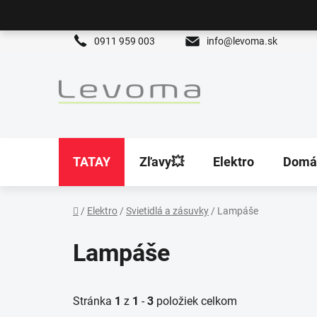
Prejsť
na
obsah
0911 959 003
info@levoma.sk
TATAY
Zľavy💥
Elektro
Domá
/
Elektro
/
Svietidlá a zásuvky
/
Lampáše
Domov
Lampáše
Stránka
1
z
1
-
3
položiek celkom