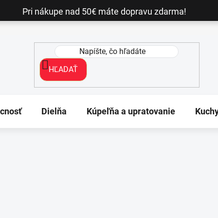
Pri nákupe nad 50€ máte dopravu zdarma!
HĽADAŤ
cnosť
Dielňa
Kúpeľňa a upratovanie
Kuch