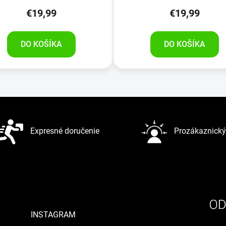
€19,99
€19,99
DO KOŠÍKA
DO KOŠÍKA
O
v
l
á
d
Expresné doručenie
Prozákaznický 
a
c
i
e
p
r
v
INSTAGRAM
k