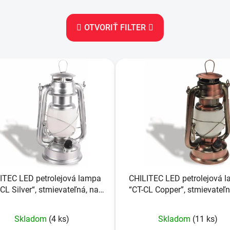
OTVORIŤ FILTER
ITEC LED petrolejová lampa
CHILITEC LED petrolejová 
CL Silver“, stmievateľná, na
“CT-CL Copper”, stmievateľn
batérie, strieborná
batérie, medená
Skladom
(4 ks)
Skladom
(11 ks)