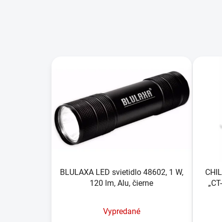
V
ý
p
i
s
p
r
o
d
u
BLULAXA LED svietidlo 48602, 1 W,
CHIL
120 lm, Alu, čierne
„CT-
k
t
o
Vypredané