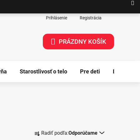
Prihlásenie
Registrácia
PRÁZDNY KOŠÍK
NÁKUPNÝ
KOŠÍK
yňa
Starostlivosť o telo
Pre deti
Dekorácie
R
Radiť podľa:
Odporúčame
a