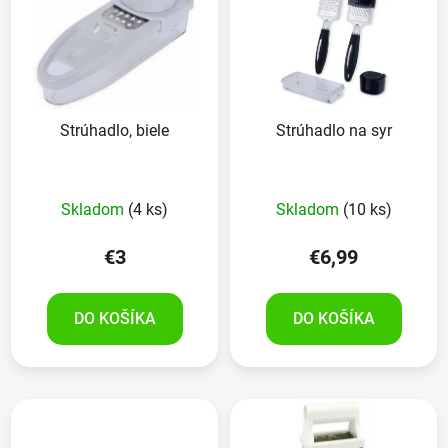
p
r
i
o
s
d
p
u
r
k
Strúhadlo, biele
Strúhadlo na syr
o
t
d
o
u
v
Skladom
(4 ks)
Skladom
(10 ks)
k
t
€3
€6,99
o
v
DO KOŠÍKA
DO KOŠÍKA