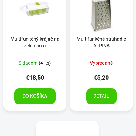
Multifunkčný krájač na
Multifunkčné strúhadlo
zeleninu a
ALPINA
ovocie,14ks,32x11,5x11cm,zelený
Skladom
(4 ks)
Vypredané
€18,50
€5,20
DO KOŠÍKA
DETAIL