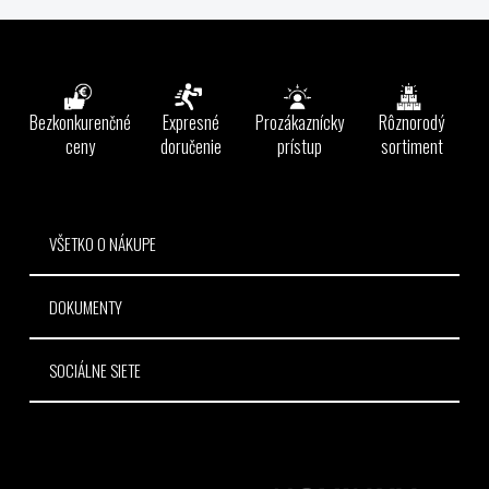
v
l
Z
á
á
d
p
a
ä
Bezkonkurenčné
Expresné
Prozákaznícky
Rôznorodý
c
t
ceny
doručenie
prístup
sortiment
i
e
i
p
e
r
v
VŠETKO O NÁKUPE
k
y
DOKUMENTY
v
ý
p
SOCIÁLNE SIETE
i
s
u