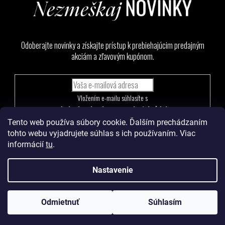
Odoberajte novinky a získajte prístup k prebiehajúcim predajným
akciám a zľavovým kupónom.
Vložením e-mailu súhlasíte s
podmienkami ochrany osobných údajov
Tento web používa súbory cookie. Ďalším prechádzaním
PRIHLÁSIŤ
tohto webu vyjadrujete súhlas s ich používaním. Viac
SA
informácií
tu
.
Nastavenie
Vytvoril Shoptet
a
Adatelier
Odmietnuť
Súhlasím
Copyright 2026
Levoma
. Všetky práva vyhradené.