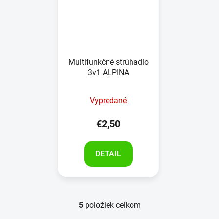
Multifunkčné strúhadlo
3v1 ALPINA
Vypredané
€2,50
DETAIL
5
položiek celkom
O