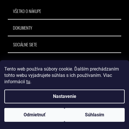
e
VŠETKO O NÁKUPE
DOKUMENTY
SOCIÁLNE SIETE
Tento web používa súbory cookie. Ďalším prechádzaním
tohto webu vyjadrujete súhlas s ich používaním. Viac
informácií
tu
.
Nastavenie
Odoberajte novinky a získajte prístup k prebiehajúcim predajným
akciám a zľavovým kupónom.
Odmietnuť
Súhlasím