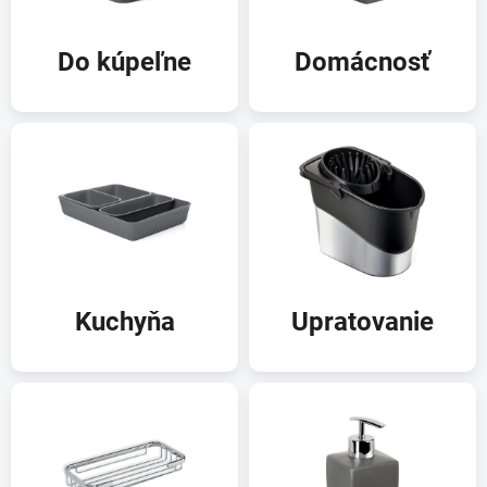
š
d
Do kúpeľne
Domácnosť
o
m
o
v
Kuchyňa
Upratovanie