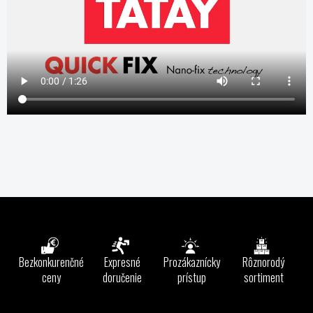
Z
á
p
ä
Bezkonkurenčné
Expresné
Prozákaznícky
Rôznorodý
t
ceny
doručenie
prístup
sortiment
i