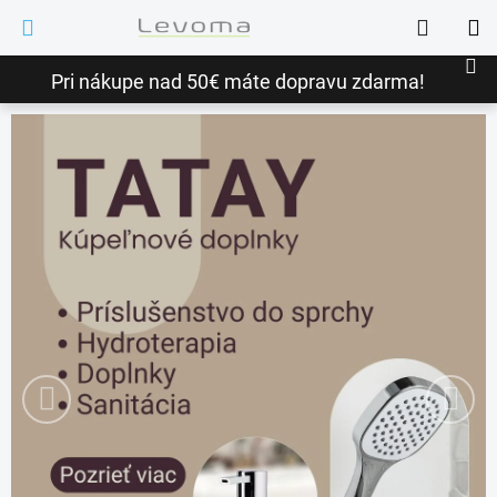
Prejsť
Hľadať
na
NÁ
obsah
Pri nákupe nad 50€ máte dopravu zdarma!
KO
L
e
v
o
m
a
.
Predchádzajúce
Nasledu
s
k