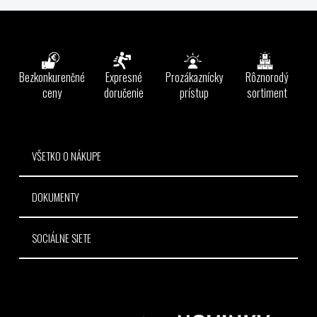
v
l
Z
á
á
d
p
a
ä
Bezkonkurenčné
Expresné
Prozákaznícky
Rôznorodý
c
t
ceny
doručenie
prístup
sortiment
i
e
i
p
e
r
v
VŠETKO O NÁKUPE
k
y
DOKUMENTY
v
ý
p
SOCIÁLNE SIETE
i
s
u