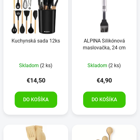
p
r
i
o
s
d
p
u
r
k
Kuchynská sada 12ks
ALPINA Silikónová
o
t
maslovačka, 24 cm
d
o
u
v
Skladom
(2 ks)
Skladom
(2 ks)
k
t
€14,50
€4,90
o
v
DO KOŠÍKA
DO KOŠÍKA