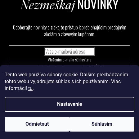
Odoberajte novinky a získajte prístup k prebiehajúcim predajným
akciám a zľavovým kupónom.
Vložením e-mailu súhlasíte s
podmienkami ochrany osobných údajov
Tento web používa súbory cookie. Ďalším prechádzaním
PRIHLÁSIŤ
tohto webu vyjadrujete súhlas s ich používaním. Viac
SA
informácií
tu
.
Nastavenie
Vytvoril Shoptet
a
Adatelier
Odmietnuť
Súhlasím
Copyright 2026
Levoma
. Všetky práva vyhradené.