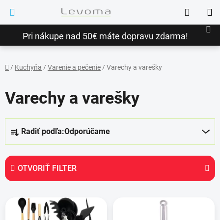
Prejsť
Hľadať
na
NÁ
obsah
Pri nákupe nad 50€ máte dopravu zdarma!
KO
/
Kuchyňa
/
Varenie a pečenie
/
Varechy a varešky
Domov
Varechy a varešky
R
Radiť podľa:
Odporúčame
a
d
e
OTVORIŤ FILTER
n
i
V
e
ý
p