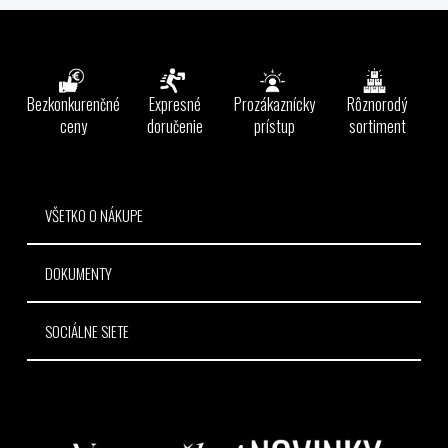
l
Z
á
á
d
p
a
ä
Bezkonkurenčné
Expresné
Prozákaznícky
Rôznorodý
c
t
ceny
doručenie
prístup
sortiment
i
e
i
p
e
r
v
VŠETKO O NÁKUPE
k
y
DOKUMENTY
v
ý
p
SOCIÁLNE SIETE
i
s
u