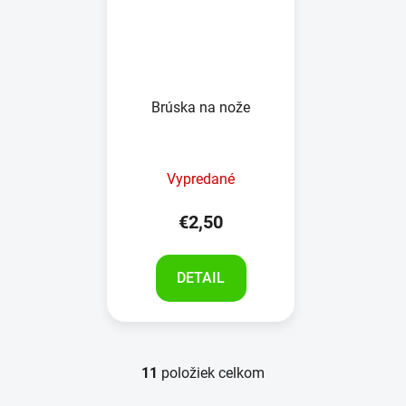
Brúska na nože
Vypredané
€2,50
DETAIL
11
položiek celkom
O
v