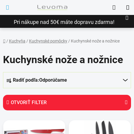
Prejsť
Hľadať
na
NÁ
obsah
Pri nákupe nad 50€ máte dopravu zdarma!
KO
/
Kuchyňa
/
Kuchynské pomôcky
/
Kuchynské nože a nožnice
Domov
Kuchynské nože a nožnice
R
Radiť podľa:
Odporúčame
a
d
e
OTVORIŤ FILTER
n
i
V
e
ý
p