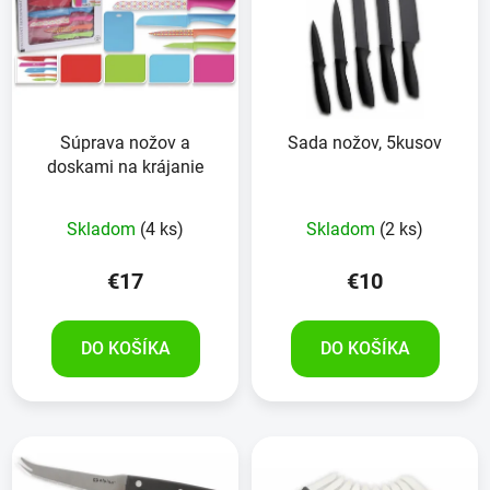
p
r
i
o
s
d
p
u
r
k
Súprava nožov a
Sada nožov, 5kusov
o
t
doskami na krájanie
d
o
u
v
Skladom
(4 ks)
Skladom
(2 ks)
k
t
€17
€10
o
v
DO KOŠÍKA
DO KOŠÍKA