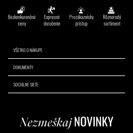
á
p
ä
Bezkonkurenčné
Expresné
Prozákaznícky
Rôznorodý
t
ceny
doručenie
prístup
sortiment
i
e
VŠETKO O NÁKUPE
DOKUMENTY
SOCIÁLNE SIETE