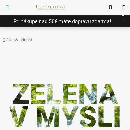
Prejsť
Hľadať
na
NÁ
obsah
Pri nákupe nad 50€ máte dopravu zdarma!
KO
/
Udržateľnosť
Domov
ZELENÁ
V MYSLI