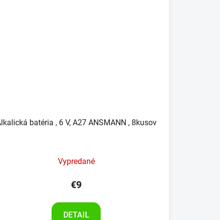
lkalická batéria , 6 V, A27 ANSMANN , 8kusov
Vypredané
€9
DETAIL