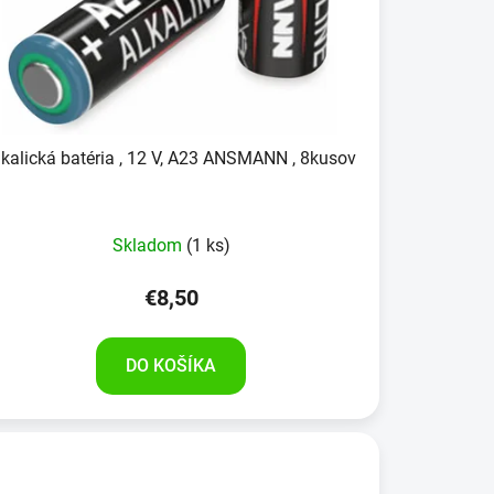
lkalická batéria , 12 V, A23 ANSMANN , 8kusov
Skladom
(1 ks)
€8,50
DO KOŠÍKA