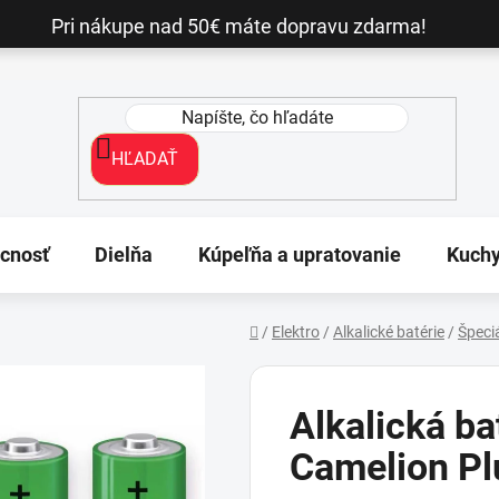
Pri nákupe nad 50€ máte dopravu zdarma!
HĽADAŤ
cnosť
Dielňa
Kúpeľňa a upratovanie
Kuch
/
Elektro
/
Alkalické batérie
/
Špeci
Domov
Alkalická ba
Camelion Pl