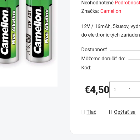
Priemerné
Neohodnotené
Podrobnost
hodnotenie
Značka:
Camelion
produktu
12V / 16mAh, 5kusov, vydrž
je
do elektronických zariaden
0,0
z
Dostupnosť
5
Môžeme doručiť do:
hviezdičiek.
Kód:
€4,50
Jednotková cena:
Tlač
Opýtať sa