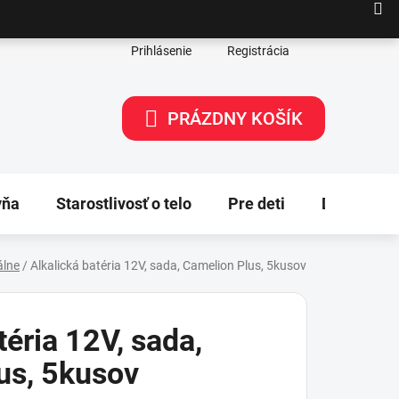
Prihlásenie
Registrácia
PRÁZDNY KOŠÍK
NÁKUPNÝ
KOŠÍK
yňa
Starostlivosť o telo
Pre deti
Dekorácie
álne
/
Alkalická batéria 12V, sada, Camelion Plus, 5kusov
téria 12V, sada,
us, 5kusov