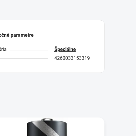
očné parametre
ria
Špeciálne
4260033153319