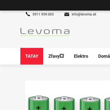
Prejsť
na
obsah
0911 959 003
info@levoma.sk
TATAY
Zľavy💥
Elektro
Domá