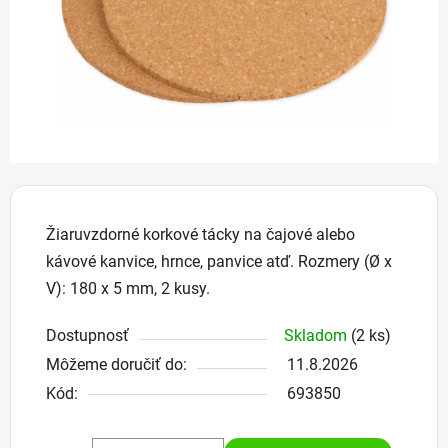
hviezdičiek.
Žiaruvzdorné korkové tácky na čajové alebo
kávové kanvice, hrnce, panvice atď. Rozmery (Ø x
V): 180 x 5 mm, 2 kusy.
Dostupnosť
Skladom
(2 ks)
Môžeme doručiť do:
11.8.2026
Kód:
693850