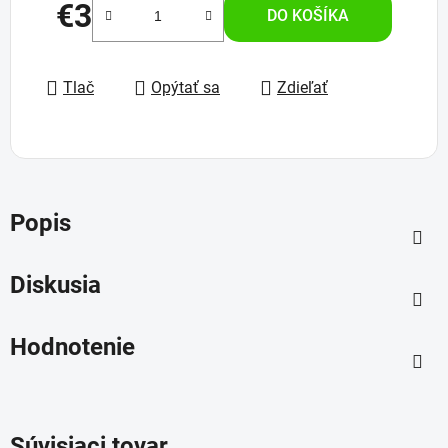
€3
DO KOŠÍKA
Jednotková cena:
Tlač
Opýtať sa
Zdieľať
Popis
Diskusia
Hodnotenie
Súvisiaci tovar