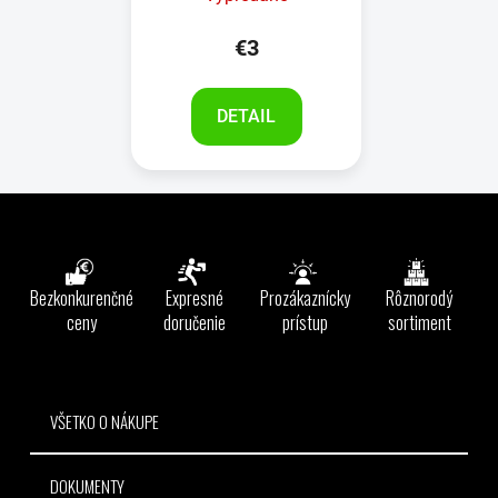
€3
DETAIL
Z
á
p
ä
Bezkonkurenčné
Expresné
Prozákaznícky
Rôznorodý
t
ceny
doručenie
prístup
sortiment
i
e
VŠETKO O NÁKUPE
DOKUMENTY