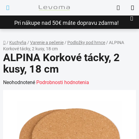
Prejsť
Hľadať
na
NÁ
obsah
Pri nákupe nad 50€ máte dopravu zdarma!
KO
/
Kuchyňa
/
Varenie a pečenie
/
Podložky pod hrnce
/
ALPINA
Korkové tácky, 2 kusy, 18 cm
Domov
ALPINA Korkové tácky, 2
kusy, 18 cm
Priemerné
Neohodnotené
Podrobnosti hodnotenia
hodnotenie
produktu
je
0,0
z
5