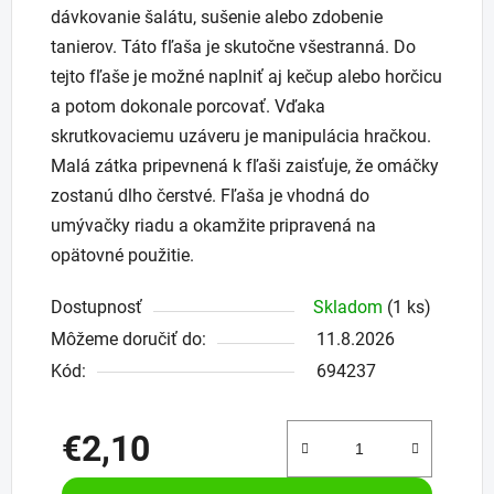
dávkovanie šalátu, sušenie alebo zdobenie
tanierov. Táto fľaša je skutočne všestranná. Do
tejto fľaše je možné naplniť aj kečup alebo horčicu
a potom dokonale porcovať. Vďaka
skrutkovaciemu uzáveru je manipulácia hračkou.
Malá zátka pripevnená k fľaši zaisťuje, že omáčky
zostanú dlho čerstvé. Fľaša je vhodná do
umývačky riadu a okamžite pripravená na
opätovné použitie.
Dostupnosť
Skladom
(1 ks)
Môžeme doručiť do:
11.8.2026
Kód:
694237
€2,10
Jednotková cena: