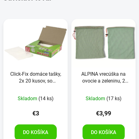
Click-Fix domáce tašky,
ALPINA vrecúška na
2x 20 kusov, so
ovocie a zeleninu, 2
zapínaním na cvok
kusy, 32x26 cm
Skladom
(14 ks)
Skladom
(17 ks)
€3
€3,99
DO KOŠÍKA
DO KOŠÍKA