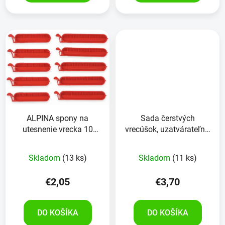
ALPINA spony na
Sada čerstvých
utesnenie vrecka 10
vrecúšok, uzatvárateľné,
kusov, červená
1 liter, 20 kusov
Skladom
(13 ks)
Skladom
(11 ks)
€2,05
€3,70
DO KOŠÍKA
DO KOŠÍKA