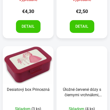
€4,30
€2,50
DETAIL
DETAIL
Desiatový box Princezná
Úložné červené dózy s
čiernymi vrchnákmi,
6kusov, 100ml,
Skladom
(3 ks)
Skladom
(4 ks)