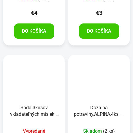
€4
€3
DO KOŠÍKA
DO KOŠÍKA
Sada 3kusov
Dóza na
vkladateľných misiek s
potraviny,ALPINA,4ks,1x
vrchnákmi
970 ml,1x 230 ml a 2x90
ml
Vypredané
Skladom
(2 ks)