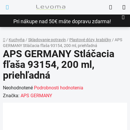
Prejsť
Hľadať
na
NÁ
obsah
Pri nákupe nad 50€ máte dopravu zdarma!
KO
/
Kuchyňa
/
Skladovanie potravín
/
Plastové dózy, krabičky
/
APS
GERMANY Stláčacia fľaša 93154, 200 ml, priehľadná
Domov
APS GERMANY Stláčacia
fľaša 93154, 200 ml,
priehľadná
Priemerné
Neohodnotené
Podrobnosti hodnotenia
hodnotenie
Značka:
APS GERMANY
produktu
je
0,0
z