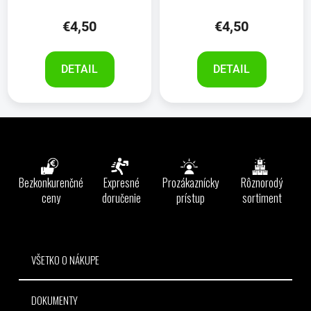
€4,50
€4,50
DETAIL
DETAIL
Z
á
p
ä
Bezkonkurenčné
Expresné
Prozákaznícky
Rôznorodý
t
ceny
doručenie
prístup
sortiment
i
e
VŠETKO O NÁKUPE
DOKUMENTY