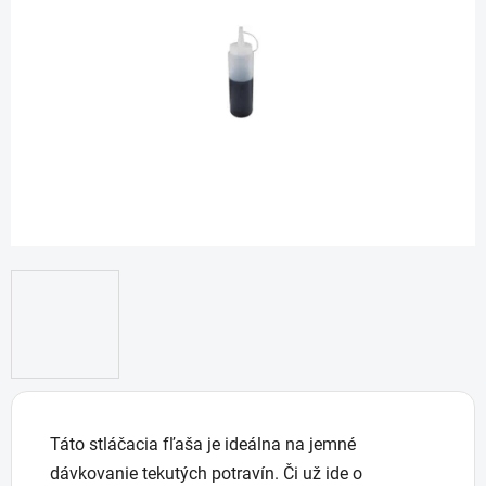
5
hviezdičiek.
Táto stláčacia fľaša je ideálna na jemné
dávkovanie tekutých potravín. Či už ide o