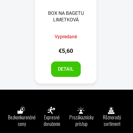
BOX NA BAGETU
LIMETKOVÁ
Vypredané
€5,60
DETAIL
Z
á
p
ä
Bezkonkurenčné
Expresné
Prozákaznícky
Rôznorodý
t
ceny
doručenie
prístup
sortiment
i