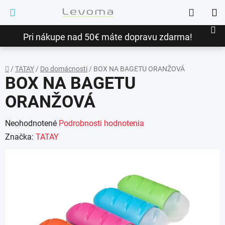
Prejsť
Hľadať
na
NÁ
obsah
Pri nákupe nad 50€ máte dopravu zdarma!
KO
/
TATAY
/
Do domácnosti
/
BOX NA BAGETU ORANŽOVÁ
BOX NA BAGETU
Domov
ORANŽOVÁ
Priemerné
Neohodnotené
Podrobnosti hodnotenia
hodnotenie
Značka:
TATAY
produktu
je
0,0
z
5
hviezdičiek.