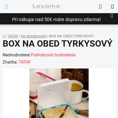
Prejsť
Hľadať
na
NÁ
obsah
Pri nákupe nad 50€ máte dopravu zdarma!
KO
/
TATAY
/
Do domácnosti
/
BOX NA OBED TYRKYSOVÝ
BOX NA OBED TYRKYSOVÝ
Domov
Priemerné
Neohodnotené
Podrobnosti hodnotenia
hodnotenie
Značka:
TATAY
produktu
je
0,0
z
5
hviezdičiek.