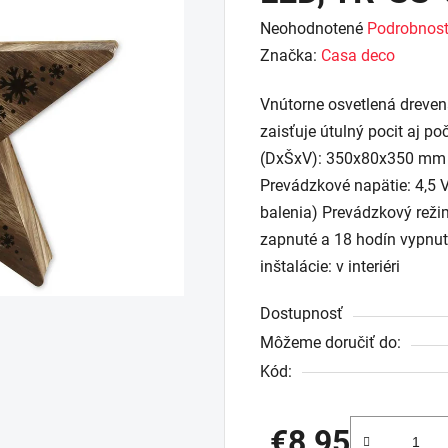
Priemerné
Neohodnotené
Podrobnost
hodnotenie
Značka:
Casa deco
produktu
Vnútorne osvetlená dreven
je
zaisťuje útulný pocit aj p
0,0
(DxŠxV): 350x80x350 mm Po
z
Prevádzkové napätie: 4,5 V
5
balenia) Prevádzkový reži
hviezdičiek.
zapnuté a 18 hodín vypnu
inštalácie: v interiéri
Dostupnosť
Môžeme doručiť do:
Kód:
€8,95