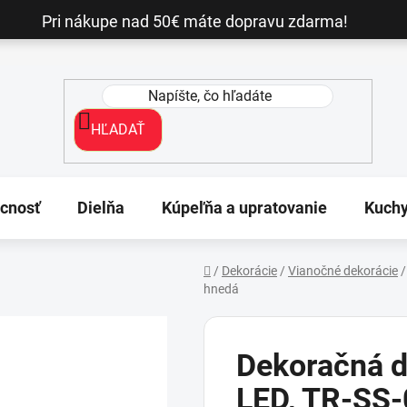
Pri nákupe nad 50€ máte dopravu zdarma!
HĽADAŤ
cnosť
Dielňa
Kúpeľňa a upratovanie
Kuch
/
Dekorácie
/
Vianočné dekorácie
/
hnedá
Domov
Dekoračná d
LED, TR-SS-