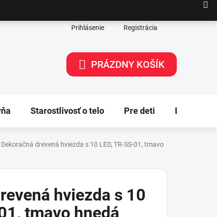
Prihlásenie
Registrácia
PRÁZDNY KOŠÍK
NÁKUPNÝ
KOŠÍK
yňa
Starostlivosť o telo
Pre deti
Dekorácie
Dekoračná drevená hviezda s 10 LED, TR-SS-01, tmavo
revená hviezda s 10
01, tmavo hnedá