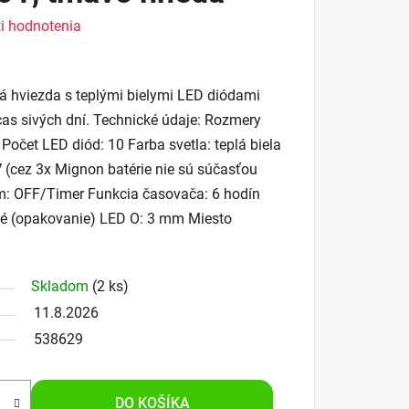
i hodnotenia
á hviezda s teplými bielymi LED diódami
očas sivých dní. Technické údaje: Rozmery
čet LED diód: 10 Farba svetla: teplá biela
 (cez 3x Mignon batérie nie sú súčasťou
m: OFF/Timer Funkcia časovača: 6 hodín
té (opakovanie) LED O: 3 mm Miesto
Skladom
(2 ks)
11.8.2026
538629
DO KOŠÍKA