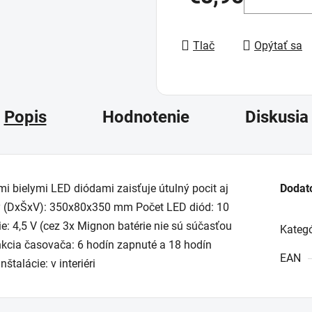
Jednotková cena:
Tlač
Opýtať sa
Popis
Hodnotenie
Diskusia
i bielymi LED diódami zaisťuje útulný pocit aj
Dodat
ry (DxŠxV): 350x80x350 mm Počet LED diód: 10
ie: 4,5 V (cez 3x Mignon batérie nie sú súčasťou
Kategó
kcia časovača: 6 hodín zapnuté a 18 hodín
EAN
talácie: v interiéri