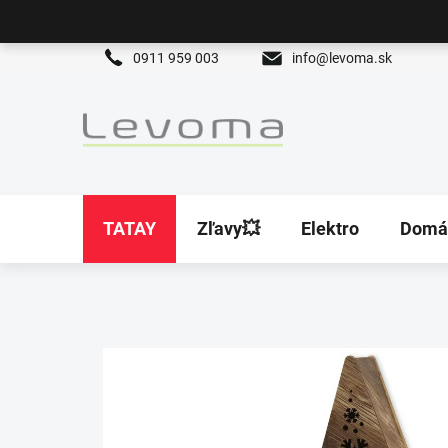
Prejsť
na
obsah
0911 959 003
info@levoma.sk
TATAY
Zľavy💥
Elektro
Domá