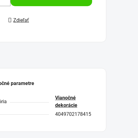
Zdieľať
očné parametre
Vianočné
ria
dekorácie
4049702178415