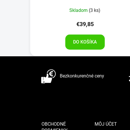
Skladom
(3 ks)
€39,85
DO KOŠÍKA
Z
á
Bezkonkurenčné ceny
p
ä
t
i
e
OBCHODNÉ
MÔJ ÚČET