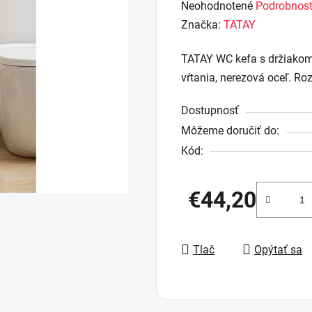
Priemerné
Neohodnotené
Podrobnost
hodnotenie
Značka:
TATAY
produktu
TATAY WC kefa s držiakom n
je
vŕtania, nerezová oceľ. Ro
0,0
z
Dostupnosť
5
Môžeme doručiť do:
hviezdičiek.
Kód:
€44,20
Jednotková cena:
Tlač
Opýtať sa