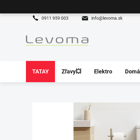
Prejsť
na
obsah
0911 959 003
info@levoma.sk
TATAY
Zľavy💥
Elektro
Domá