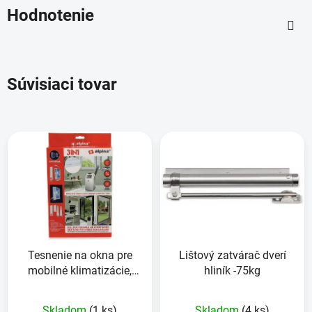
Hodnotenie
Súvisiaci tovar
Tesnenie na okna pre
Lištový zatvárač dverí
mobilné klimatizácie,
hliník -75kg
ALPINA 17842
Skladom
(1 ks)
Skladom
(4 ks)