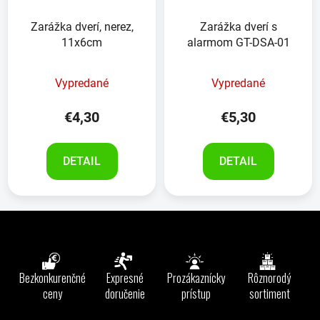
Zarážka dverí, nerez,
Zarážka dverí s
11x6cm
alarmom GT-DSA-01
Vypredané
Vypredané
€4,30
€5,30
DETAIL
DETAIL
Z
á
p
ä
Bezkonkurenčné
Expresné
Prozákaznícky
Rôznorodý
t
ceny
doručenie
prístup
sortiment
i