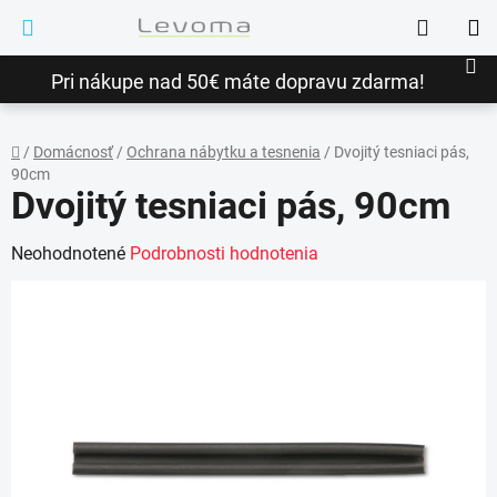
Prejsť
Hľadať
na
NÁ
obsah
Pri nákupe nad 50€ máte dopravu zdarma!
KO
/
Domácnosť
/
Ochrana nábytku a tesnenia
/
Dvojitý tesniaci pás,
90cm
Domov
Dvojitý tesniaci pás, 90cm
Priemerné
Neohodnotené
Podrobnosti hodnotenia
hodnotenie
produktu
je
0,0
z
5
hviezdičiek.