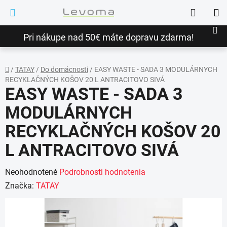
Prejsť
Hľadať
na
NÁ
obsah
Pri nákupe nad 50€ máte dopravu zdarma!
KO
/
TATAY
/
Do domácnosti
/
EASY WASTE - SADA 3 MODULÁRNYCH
RECYKLAČNÝCH KOŠOV 20 L ANTRACITOVO SIVÁ
Domov
EASY WASTE - SADA 3
MODULÁRNYCH
RECYKLAČNÝCH KOŠOV 20
L ANTRACITOVO SIVÁ
Priemerné
Neohodnotené
Podrobnosti hodnotenia
hodnotenie
Značka:
TATAY
produktu
je
0,0