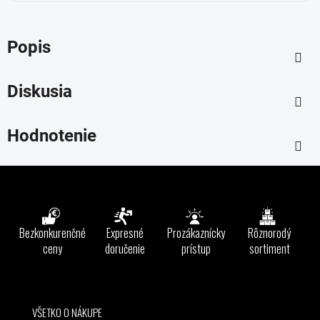
Popis
Diskusia
Hodnotenie
Z
á
p
ä
Bezkonkurenčné
Expresné
Prozákaznícky
Rôznorodý
t
ceny
doručenie
prístup
sortiment
i
e
VŠETKO O NÁKUPE