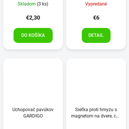
Skladom
(3 ks)
Vypredané
€2,30
€6
DO KOŠÍKA
DETAIL
Uchopovač pavúkov
Sieťka proti hmyzu s
GARDIGO
magnetom na dvere, cca
100x210 cm, čierna
Priemerné