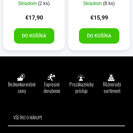
Skladom
(2 ks)
Skladom
(8 ks)
hodnotenie
produktu
€17,90
€15,99
je
5,0
DO KOŠÍKA
DO KOŠÍKA
z
5
hviezdičiek.
Z
á
p
ä
Bezkonkurenčné
Expresné
Prozákaznícky
Rôznorodý
t
ceny
doručenie
prístup
sortiment
i
e
VŠETKO O NÁKUPE