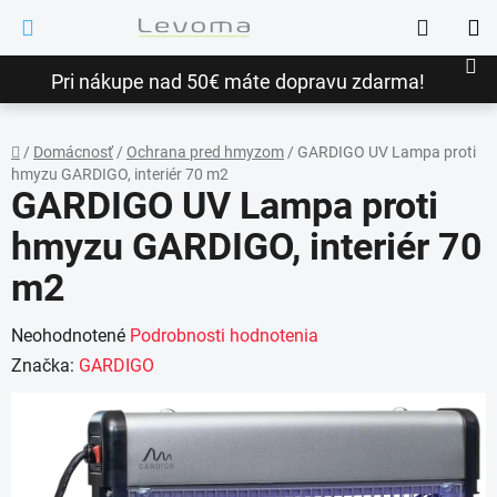
Prejsť
Hľadať
na
NÁ
obsah
Pri nákupe nad 50€ máte dopravu zdarma!
KO
/
Domácnosť
/
Ochrana pred hmyzom
/
GARDIGO UV Lampa proti
hmyzu GARDIGO, interiér 70 m2
Domov
GARDIGO UV Lampa proti
hmyzu GARDIGO, interiér 70
m2
Priemerné
Neohodnotené
Podrobnosti hodnotenia
hodnotenie
Značka:
GARDIGO
produktu
je
0,0
z