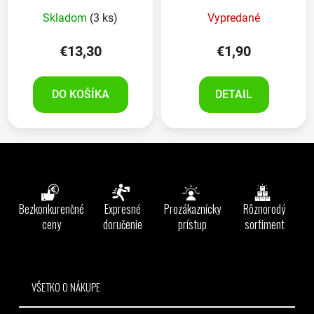
Skladom
(3 ks)
Vypredané
€13,30
€1,90
DO KOŠÍKA
DETAIL
Z
á
p
ä
Bezkonkurenčné
Expresné
Prozákaznícky
Rôznorodý
t
ceny
doručenie
prístup
sortiment
i
e
VŠETKO O NÁKUPE