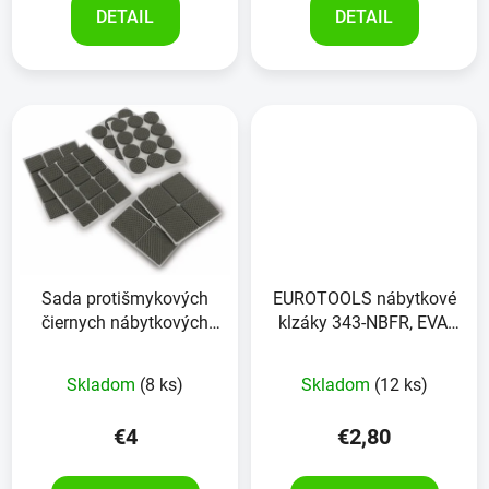
DETAIL
DETAIL
Sada protišmykových
EUROTOOLS nábytkové
čiernych nábytkových
klzáky 343-NBFR, EVA,
podložiek EUROTOOLS
28x28 mm, 24 kusov
348-NBFR 56 kusov
Skladom
(8 ks)
Skladom
(12 ks)
€4
€2,80