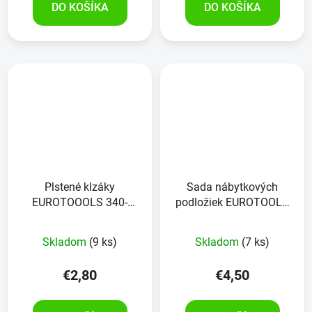
DO KOŠÍKA
DO KOŠÍKA
Plstené klzáky
Sada nábytkových
EUROTOOOLS 340-
podložiek EUROTOOLS
NBFR, 28x28 mm, čierne,
349-NBFR 38 kusov
24 kusov
Skladom
(9 ks)
Skladom
(7 ks)
€2,80
€4,50