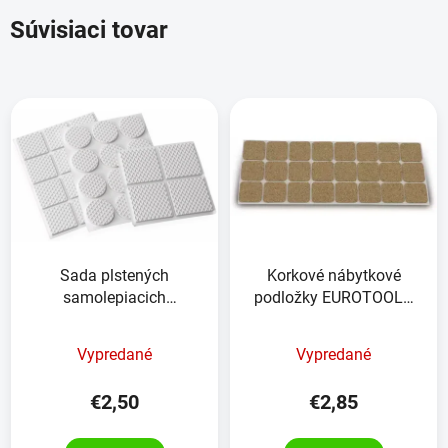
Súvisiaci tovar
Sada plstených
Korkové nábytkové
samolepiacich
podložky EUROTOOLS
nábytkových podložiek
344-NBFR korok 24
KINZO 28 kusov
kusov
Vypredané
Vypredané
€2,50
€2,85