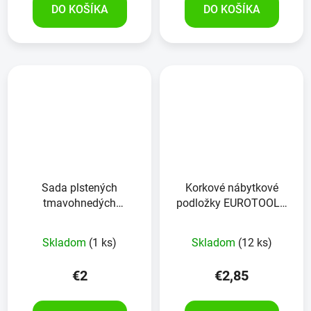
DO KOŠÍKA
DO KOŠÍKA
Sada plstených
Korkové nábytkové
tmavohnedých
podložky EUROTOOLS
nábytkových podložiek
342-NBFR korok 24
EUROTOOLS 338-JHHY
kusov
Skladom
(1 ks)
Skladom
(12 ks)
43 kusov
€2
€2,85