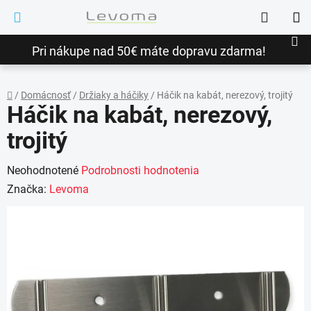
Prejsť
Hľadať
na
NÁ
obsah
Pri nákupe nad 50€ máte dopravu zdarma!
KO
/
Domácnosť
/
Držiaky a háčiky
/
Háčik na kabát, nerezový, trojitý
Háčik na kabát, nerezový,
Domov
trojitý
Priemerné
Neohodnotené
Podrobnosti hodnotenia
hodnotenie
Značka:
Levoma
produktu
je
0,0
z
5
hviezdičiek.