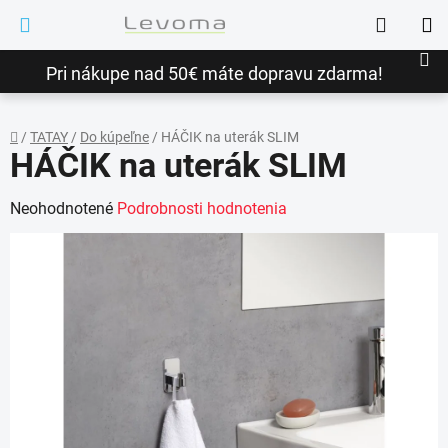
Prejsť
Hľadať
na
NÁ
obsah
Pri nákupe nad 50€ máte dopravu zdarma!
KO
/
TATAY
/
Do kúpeľne
/
HÁČIK na uterák SLIM
HÁČIK na uterák SLIM
Domov
Priemerné
Neohodnotené
Podrobnosti hodnotenia
hodnotenie
produktu
je
0,0
z
5
hviezdičiek.