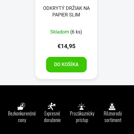
ODKRYTÝ DRŽIAK NA
PAPIER SLIM
Skladom
(6 ks)
€14,95
DO KOŠÍKA
Z
á
p
ä
Bezkonkurenčné
Expresné
Prozákaznícky
Rôznorodý
t
ceny
doručenie
prístup
sortiment
i