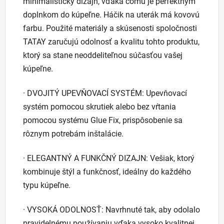
minimalistický dizajn, vďaka čomu je perfektným
doplnkom do kúpeľne. Háčik na uterák má kovovú
farbu. Použité materiály a skúsenosti spoločnosti
TATAY zaručujú odolnosť a kvalitu tohto produktu,
ktorý sa stane neoddeliteľnou súčasťou vašej
kúpeľne.
· DVOJITÝ UPEVŇOVACÍ SYSTÉM: Upevňovací
systém pomocou skrutiek alebo bez vŕtania
pomocou systému Glue Fix, prispôsobenie sa
rôznym potrebám inštalácie.
· ELEGANTNÝ A FUNKČNÝ DIZAJN: Vešiak, ktorý
kombinuje štýl a funkčnosť, ideálny do každého
typu kúpeľne.
· VYSOKÁ ODOLNOSŤ: Navrhnuté tak, aby odolalo
pravidelnému používaniu vďaka vysoko kvalitnej