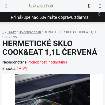
Prejsť
Hľadať
na
NÁ
obsah
Pri nákupe nad 50€ máte dopravu zdarma!
KO
/
TATAY
/
Do domácnosti
/
HERMETICKÉ SKLO COOK&EAT 1,1L
ČERVENÁ
Domov
HERMETICKÉ SKLO
COOK&EAT 1,1L ČERVENÁ
Priemerné
Neohodnotené
Podrobnosti hodnotenia
hodnotenie
Značka:
TATAY
produktu
je
0,0
z
5