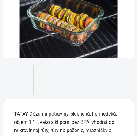
hviezdičiek.
TATAY Dóza na potraviny, sklenená, hermetická,
objem 1,1 l, veko s klipom, bez BPA, vhodná do
mikrovlnnej rúry, rúry na pečenie, mrazničky a