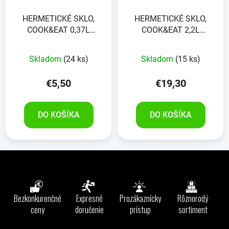
HERMETICKÉ SKLO,
HERMETICKÉ SKLO,
COOK&EAT 0,37L
COOK&EAT 2,2L
ČERVENÉ
ČERVENÉ
Skladom
(24 ks)
Skladom
(15 ks)
€5,50
€19,30
DO KOŠÍKA
DO KOŠÍKA
Z
á
p
ä
Bezkonkurenčné
Expresné
Prozákaznícky
Rôznorodý
t
ceny
doručenie
prístup
sortiment
i