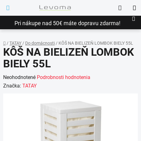
Prejsť
Hľadať
na
NÁ
obsah
Pri nákupe nad 50€ máte dopravu zdarma!
KO
/
TATAY
/
Do domácnosti
/
KÔŠ NA BIELIZEŇ LOMBOK BIELY 55L
KÔŠ NA BIELIZEŇ LOMBOK
Domov
BIELY 55L
Priemerné
Neohodnotené
Podrobnosti hodnotenia
hodnotenie
Značka:
TATAY
produktu
je
0,0
z
5
hviezdičiek.