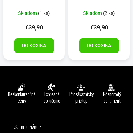
Skladom
(1 ks)
Skladom
(2 ks)
€39,90
€39,90
DO KOŠÍKA
DO KOŠÍKA
Z
á
p
ä
Bezkonkurenčné
Expresné
Prozákaznícky
Rôznorodý
t
ceny
doručenie
prístup
sortiment
i
e
VŠETKO O NÁKUPE