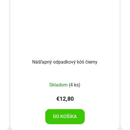
Nášľapný odpadkový kôš čierny
Skladom
(4 ks)
€12,80
DO KOŠÍKA