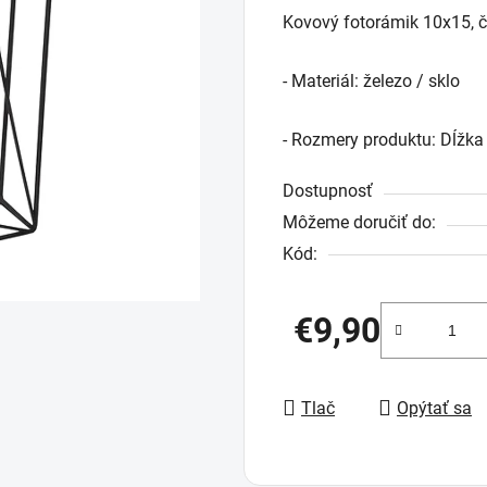
Kovový fotorámik 10x15, č
produktu
je
- Materiál: železo / sklo
0,0
z
- Rozmery produktu: Dĺžka 
5
hviezdičiek.
Dostupnosť
Môžeme doručiť do:
Kód:
€9,90
Jednotková cena:
Tlač
Opýtať sa