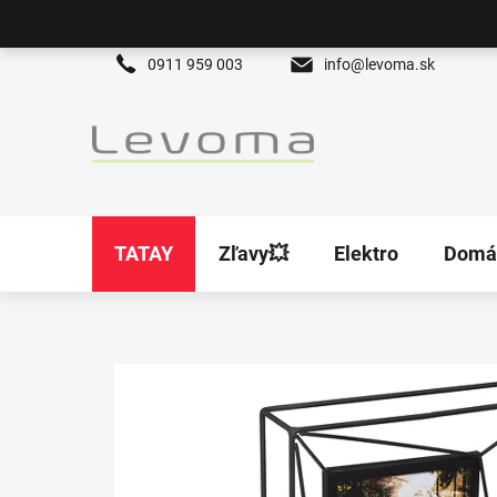
Prejsť
na
obsah
0911 959 003
info@levoma.sk
TATAY
Zľavy💥
Elektro
Domá