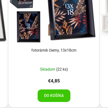
fotorámik čierny, 13x18cm
Skladom
(22 ks)
€4,85
DO KOŠÍKA