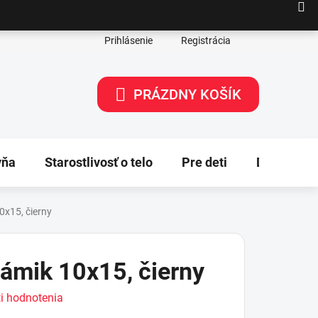
Prihlásenie
Registrácia
PRÁZDNY KOŠÍK
NÁKUPNÝ
KOŠÍK
yňa
Starostlivosť o telo
Pre deti
Dekorácie
0x15, čierny
rámik 10x15, čierny
i hodnotenia