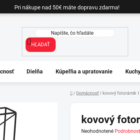
Pri nákupe nad 50€ máte dopravu zdarma!
HĽADAŤ
cnosť
Dielňa
Kúpeľňa a upratovanie
Kuch
/
Domácnosť
/
kovový fotorámik 1
Domov
kovový foto
Priemerné
Neohodnotené
Podrobnost
hodnotenie