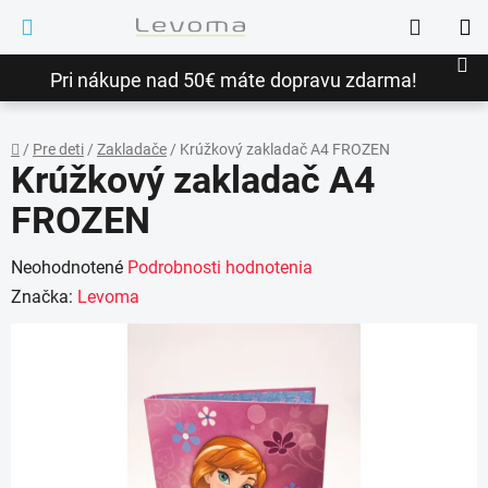
Prejsť
Hľadať
na
NÁ
obsah
Pri nákupe nad 50€ máte dopravu zdarma!
KO
/
Pre deti
/
Zakladače
/
Krúžkový zakladač A4 FROZEN
Krúžkový zakladač A4
Domov
FROZEN
Priemerné
Neohodnotené
Podrobnosti hodnotenia
hodnotenie
Značka:
Levoma
produktu
je
0,0
z
5
hviezdičiek.