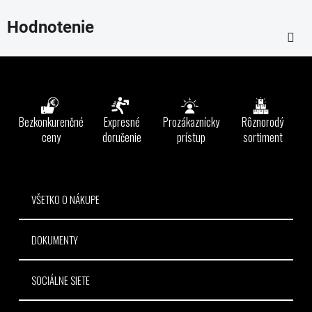
Hodnotenie
Z
á
p
ä
Bezkonkurenčné
Expresné
Prozákaznícky
Rôznorodý
t
ceny
doručenie
prístup
sortiment
i
e
VŠETKO O NÁKUPE
DOKUMENTY
SOCIÁLNE SIETE