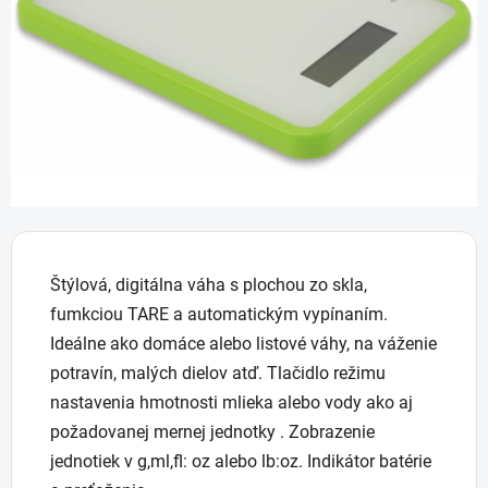
hviezdičiek.
Štýlová, digitálna váha s plochou zo skla,
fumkciou TARE a automatickým vypínaním.
Ideálne ako domáce alebo listové váhy, na váženie
potravín, malých dielov atď. Tlačidlo režimu
nastavenia hmotnosti mlieka alebo vody ako aj
požadovanej mernej jednotky . Zobrazenie
jednotiek v g,ml,fl: oz alebo lb:oz. Indikátor batérie