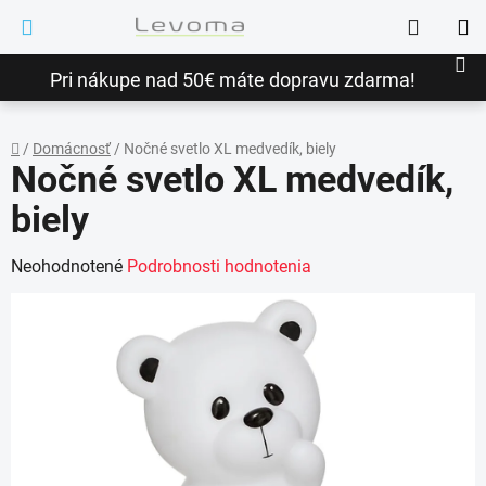
Prejsť
Hľadať
na
NÁ
obsah
Pri nákupe nad 50€ máte dopravu zdarma!
KO
/
Domácnosť
/
Nočné svetlo XL medvedík, biely
Nočné svetlo XL medvedík,
Domov
biely
Priemerné
Neohodnotené
Podrobnosti hodnotenia
hodnotenie
produktu
je
0,0
z
5
hviezdičiek.