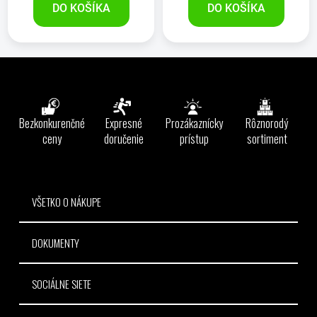
DO KOŠÍKA
DO KOŠÍKA
Z
á
p
ä
Bezkonkurenčné
Expresné
Prozákaznícky
Rôznorodý
t
ceny
doručenie
prístup
sortiment
i
e
VŠETKO O NÁKUPE
DOKUMENTY
SOCIÁLNE SIETE