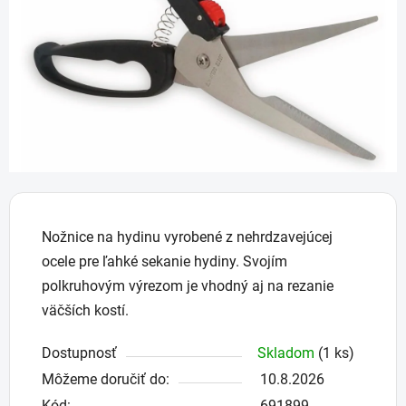
hviezdičiek.
Nožnice na hydinu vyrobené z nehrdzavejúcej
ocele pre ľahké sekanie hydiny. Svojím
polkruhovým výrezom je vhodný aj na rezanie
väčších kostí.
Dostupnosť
Skladom
(1 ks)
Môžeme doručiť do:
10.8.2026
Kód:
691899