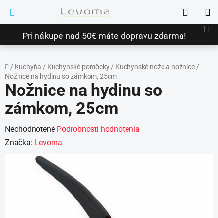
Prejsť
Hľadať
na
NÁ
obsah
Pri nákupe nad 50€ máte dopravu zdarma!
KO
/
Kuchyňa
/
Kuchynské pomôcky
/
Kuchynské nože a nožnice
/
Nožnice na hydinu so zámkom, 25cm
Domov
Nožnice na hydinu so
zámkom, 25cm
Priemerné
Neohodnotené
Podrobnosti hodnotenia
hodnotenie
Značka:
Levoma
produktu
je
0,0
z
5