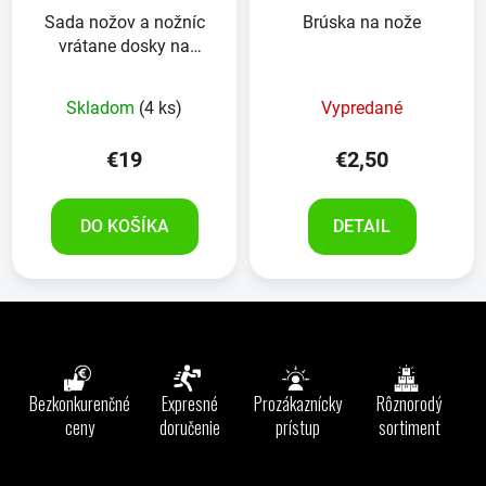
Sada nožov a nožníc
Brúska na nože
vrátane dosky na
krájanie, 6kusov
Skladom
(4 ks)
Vypredané
€19
€2,50
DO KOŠÍKA
DETAIL
Z
á
p
ä
Bezkonkurenčné
Expresné
Prozákaznícky
Rôznorodý
t
ceny
doručenie
prístup
sortiment
i
e