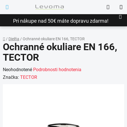
Prejsť
Hľadať
na
NÁ
obsah
Pri nákupe nad 50€ máte dopravu zdarma!
KO
/
Dielňa
/
Ochranné okuliare EN 166, TECTOR
Ochranné okuliare EN 166,
Domov
TECTOR
Priemerné
Neohodnotené
Podrobnosti hodnotenia
hodnotenie
Značka:
TECTOR
produktu
je
0,0
z
5
hviezdičiek.