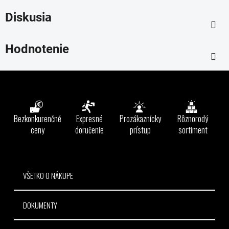
Diskusia
Hodnotenie
Z
á
p
ä
Bezkonkurenčné
Expresné
Prozákaznícky
Rôznorodý
t
ceny
doručenie
prístup
sortiment
i
e
VŠETKO O NÁKUPE
DOKUMENTY