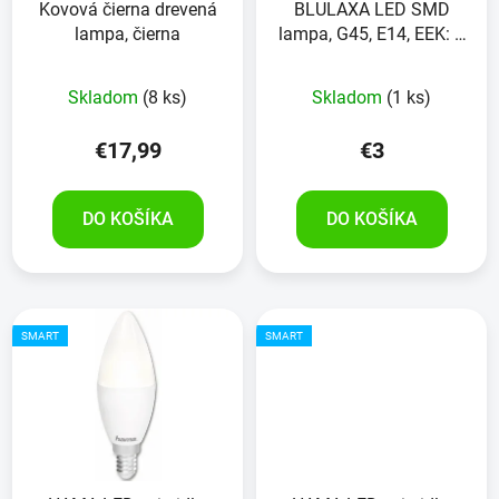
Kovová čierna drevená
BLULAXA LED SMD
lampa, čierna
lampa, G45, E14, EEK: F,
5W, 470lm, 4000K
Skladom
(8 ks)
Skladom
(1 ks)
€17,99
€3
DO KOŠÍKA
DO KOŠÍKA
SMART
SMART