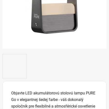
5
hviezdičiek.
Objavte LED akumulátorovú stolovú lampu PURE
Go v elegantnej šedej farbe - váš dokonalý
spoločník pre flexibilné a atmosférické osvetlenie