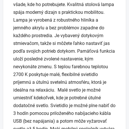
všade, kde ho potrebujete. Kvalitná stolová lampa
spája moderný dizajn s praktickou mobilitou.
Lampa je vyrobená z robustného hliníka a
jemného akrylu a bez problémov zapadne do
každého prostredia. Je vybavený dotykovým
stmievačom, takže si môžete ľahko nastaviť jas
podľa svojich potrieb dotykom. Pamäťová funkcia
uloží posledné zvolené nastavenie, kým
nevykonáte zmenu. S teplou farebnou teplotou
2700 K poskytuje malé, flexibilné svietidlo
príjemnú a útulnú svetelnú atmosféru, ktorá je
ideálna na relaxáciu. Malé svetlo je možné
umiestniť kdekoľvek, kde je potrebné útulné
dodatočné svetlo. Svietidlo je možné plne nabiť do
3 hodín pomocou priloženého nabíjacieho kábla
USB (bez napájania) a potom môže vyžarovať
svetlo až 5 hodín. Malý mobilný spoločník vytvára