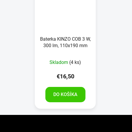
Baterka KINZO COB 3 W,
300 lm, 110x190 mm
Skladom
(4 ks)
€16,50
DO KOŠÍKA
Z
á