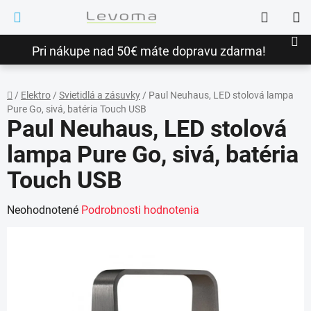
Prejsť
Hľadať
na
NÁ
obsah
Pri nákupe nad 50€ máte dopravu zdarma!
KO
/
Elektro
/
Svietidlá a zásuvky
/
Paul Neuhaus, LED stolová lampa
Pure Go, sivá, batéria Touch USB
Domov
Paul Neuhaus, LED stolová
lampa Pure Go, sivá, batéria
Touch USB
Priemerné
Neohodnotené
Podrobnosti hodnotenia
hodnotenie
produktu
je
0,0
z