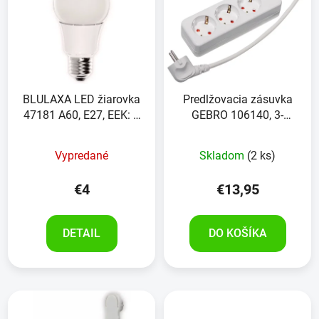
BLULAXA LED žiarovka
Predlžovacia zásuvka
47181 A60, E27, EEK: F,
GEBRO 106140, 3-
10 W, 1055 lm, 4000 K
cestná, s 1,5 m
napájacím káblom, biela
Vypredané
Skladom
(2 ks)
€4
€13,95
DETAIL
DO KOŠÍKA