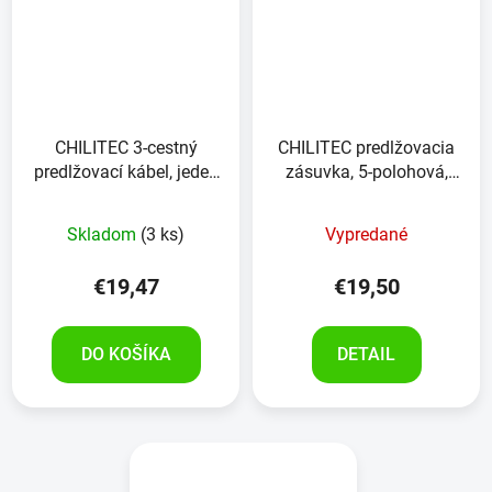
CHILITEC 3-cestný
CHILITEC predlžovacia
predlžovací kábel, jeden
zásuvka, 5-polohová,
vypínač, 1,5 m kábel,
jeden vypínač, kábel 1,5
biely
m, biela
Skladom
(3 ks)
Vypredané
€19,47
€19,50
DO KOŠÍKA
DETAIL