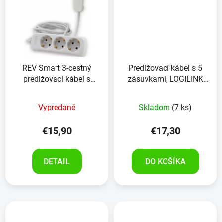
REV Smart 3-cestný
Predlžovací kábel s 5
predlžovací kábel s
zásuvkami, LOGILINK
plochou zástrčkou, 2 m,
Power Strip LPS258,
biely
biela, 1,5m
Vypredané
Skladom
(7 ks)
€15,90
€17,30
DETAIL
DO KOŠÍKA