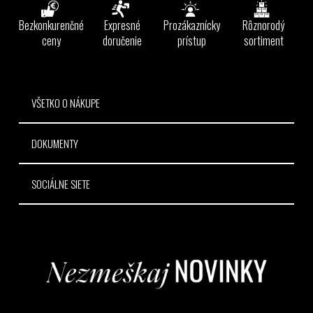
p
ä
Bezkonkurenčné
Expresné
Prozákaznícky
Rôznorodý
t
ceny
doručenie
prístup
sortiment
i
e
VŠETKO O NÁKUPE
DOKUMENTY
SOCIÁLNE SIETE