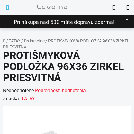
Prejsť
Hľadať
na
NÁ
obsah
Pri nákupe nad 50€ máte dopravu zdarma!
KO
/
TATAY
/
Do kúpeľne
/
PROTIŠMYKOVÁ PODLOŽKA 96X36 ZIRKEL
PRIESVITNÁ
Domov
PROTIŠMYKOVÁ
PODLOŽKA 96X36 ZIRKEL
PRIESVITNÁ
Priemerné
Neohodnotené
Podrobnosti hodnotenia
hodnotenie
Značka:
TATAY
produktu
je
0,0
z