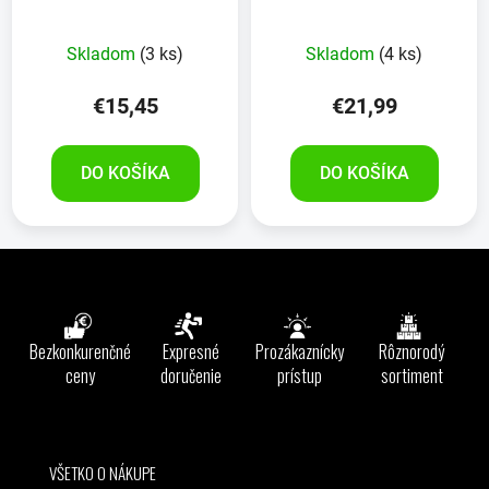
vane SIVÁ
protišmyková 80 X 50
TMAVÁ
Skladom
(3 ks)
Skladom
(4 ks)
€15,45
€21,99
DO KOŠÍKA
DO KOŠÍKA
Z
á
p
ä
Bezkonkurenčné
Expresné
Prozákaznícky
Rôznorodý
t
ceny
doručenie
prístup
sortiment
i
e
VŠETKO O NÁKUPE