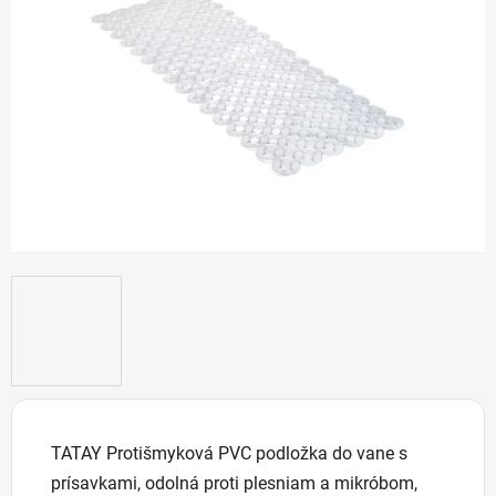
5
hviezdičiek.
TATAY Protišmyková PVC podložka do vane s
prísavkami, odolná proti plesniam a mikróbom,