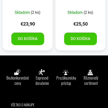
Skladom
(2 ks)
Skladom
(2 ks)
€23,90
€25,50
DO KOŠÍKA
DO KOŠÍKA
Z
á
p
ä
Bezkonkurenčné
Expresné
Prozákaznícky
Rôznorodý
t
ceny
doručenie
prístup
sortiment
i
e
VŠETKO O NÁKUPE