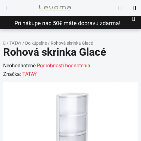
Prejsť
Hľadať
na
NÁ
obsah
Pri nákupe nad 50€ máte dopravu zdarma!
KO
/
TATAY
/
Do kúpeľne
/
Rohová skrinka Glacé
Rohová skrinka Glacé
Domov
Priemerné
Neohodnotené
Podrobnosti hodnotenia
hodnotenie
Značka:
TATAY
produktu
je
0,0
z
5
hviezdičiek.