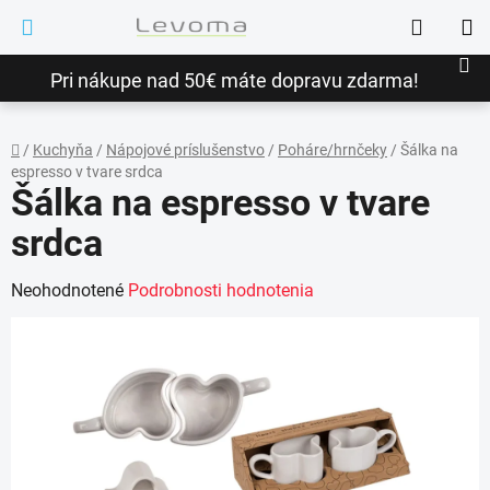
Prejsť
Hľadať
na
NÁ
obsah
Pri nákupe nad 50€ máte dopravu zdarma!
KO
/
Kuchyňa
/
Nápojové príslušenstvo
/
Poháre/hrnčeky
/
Šálka na
espresso v tvare srdca
Domov
Šálka na espresso v tvare
srdca
Priemerné
Neohodnotené
Podrobnosti hodnotenia
hodnotenie
produktu
je
0,0
z
5