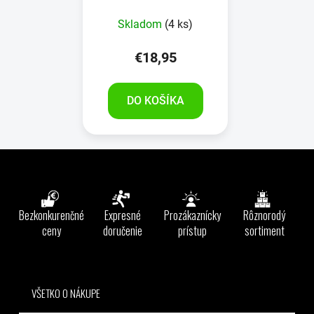
Skladom
(4 ks)
€18,95
DO KOŠÍKA
Z
á
p
ä
Bezkonkurenčné
Expresné
Prozákaznícky
Rôznorodý
t
ceny
doručenie
prístup
sortiment
i
e
VŠETKO O NÁKUPE