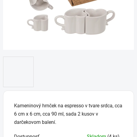
hviezdičiek.
Kameninový hrnček na espresso v tvare srdca, cca
6 cm x 6 cm, cca 90 ml, sada 2 kusov v
darčekovom balení.
Dostupnosť
Skladom
(4 ks)