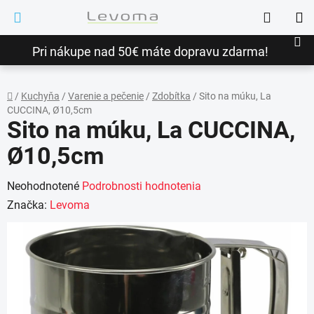
Prejsť
Hľadať
na
NÁ
obsah
Pri nákupe nad 50€ máte dopravu zdarma!
KO
/
Kuchyňa
/
Varenie a pečenie
/
Zdobítka
/
Sito na múku, La
CUCCINA, Ø10,5cm
Domov
Sito na múku, La CUCCINA,
Ø10,5cm
Priemerné
Neohodnotené
Podrobnosti hodnotenia
hodnotenie
Značka:
Levoma
produktu
je
0,0
z
5