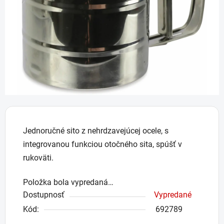
hviezdičiek.
Jednoručné sito z nehrdzavejúcej ocele, s
integrovanou funkciou otočného sita, spúšť v
rukoväti.
Položka bola vypredaná…
Dostupnosť
Vypredané
Kód:
692789