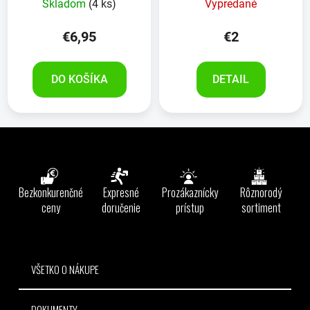
Skladom
(4 ks)
Vypredané
€6,95
€2
DO KOŠÍKA
DETAIL
Z
á
p
ä
Bezkonkurenčné
Expresné
Prozákaznícky
Rôznorodý
t
ceny
doručenie
prístup
sortiment
i
e
VŠETKO O NÁKUPE
DOKUMENTY