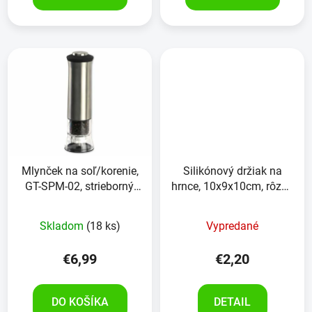
Mlynček na soľ/korenie,
Silikónový držiak na
GT-SPM-02, strieborný,
hrnce, 10x9x10cm, rôzne
elektrický, korenie
farby
Skladom
(18 ks)
Vypredané
€6,99
€2,20
DO KOŠÍKA
DETAIL